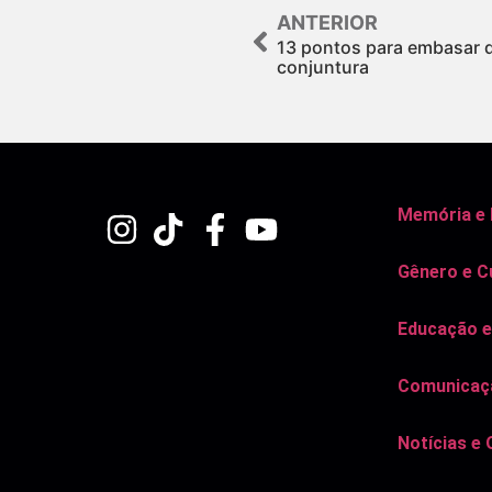
ANTERIOR
13 pontos para embasar q
conjuntura
Memória e
Gênero e C
Educação e
Comunicaçã
Notícias e 