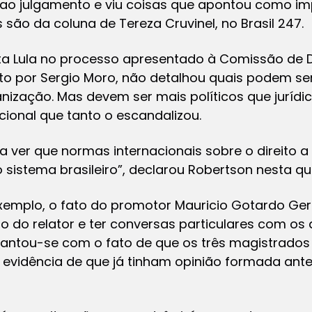
e ao julgamento e viu coisas que apontou como i
 são da coluna de Tereza Cruvinel, no Brasil 247.
ta Lula no processo apresentado à Comissão de 
to por Sergio Moro, não detalhou quais podem s
ização. Mas devem ser mais políticos que jurídi
cional que tanto o escandalizou.
cia ver que normas internacionais sobre o direito 
sistema brasileiro”, declarou Robertson nesta qui
exemplo, o fato do promotor Mauricio Gotardo Ge
to do relator e ter conversas particulares com 
pantou-se com o fato de que os três magistrados
a evidência de que já tinham opinião formada ant