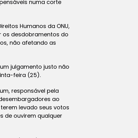
mpensáveis numa corte
Direitos Humanos da ONU,
er os desdobramentos do
cos, não afetando as
a um julgamento justo não
nta-feira (25).
rum, responsável pela
os desembargadores ao
 terem levado seus votos
es de ouvirem qualquer