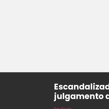
Escandalizad
julgamento d
Em Pauta