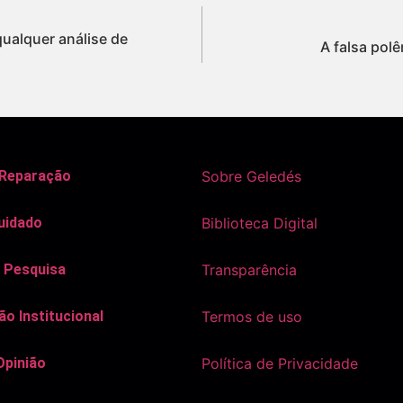
ualquer análise de
A falsa polê
 Reparação
Sobre Geledés
uidado
Biblioteca Digital
 Pesquisa
Transparência
o Institucional
Termos de uso
Opinião
Política de Privacidade