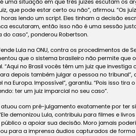
é uma situação em que três juízes escutam os a
iz, que pode estar certo ou não”, afirmou. “Os ju
horas lendo um script. Eles tinham a decisão escr
ca escutaram, então isso não é uma sessão just
 do caso”, ponderou Robertson.
ende Lula na ONU, contra os procedimentos de Se
entou que o sistema brasileiro não permite que o
l. “Aqui no Brasil vocês têm um juiz que investiga
ara depois também julgar a pessoa no tribunal”, av
 na Europa. Impossível”, garantiu. “Pois isso tira 
do: ter um juiz imparcial no seu caso”.
 atuou com pré-julgamento exatamente por ter sid
“Ele demonizou Lula, contribuiu para filmes e livr
 público a apoiar sua decisão. Moro jamais pode
gou para a imprensa áudios capturados de forma 