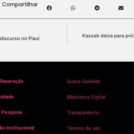
Compartilhar
Kassab deixa para pró
discurso no Piauí
 Reparação
Sobre Geledés
uidado
Biblioteca Digital
 Pesquisa
Transparência
o Institucional
Termos de uso