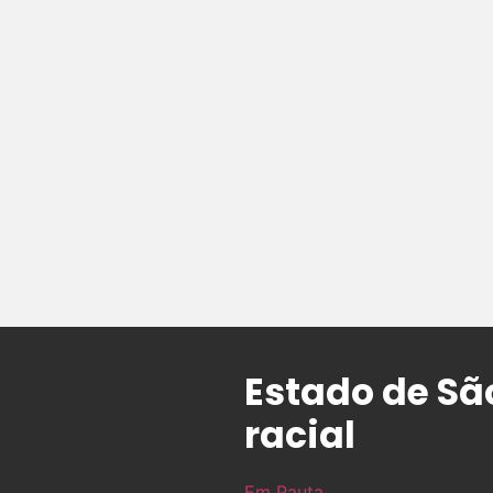
Estado de São
racial
Em Pauta