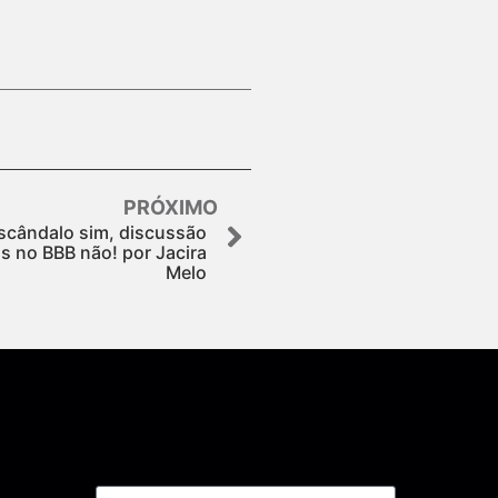
PRÓXIMO
escândalo sim, discussão
is no BBB não! por Jacira
Melo
Assine nossa Newsletter