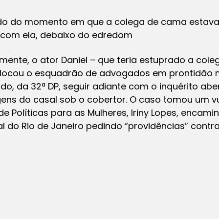
itado do momento em que a colega de cama estav
 com ela, debaixo do edredom
mente, o ator Daniel – que teria estuprado a col
olocou o esquadrão de advogados em prontidão 
do, da 32ª DP, seguir adiante com o inquérito abe
ens do casal sob o cobertor. O caso tomou um v
de Políticas para as Mulheres, Iriny Lopes, encam
ual do Rio de Janeiro pedindo “providências” cont