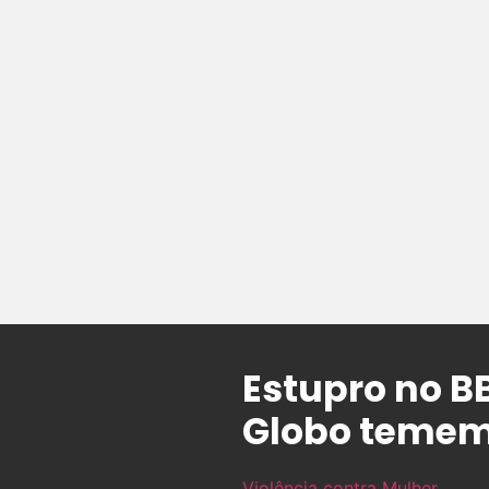
Estupro no B
Globo temem 
Violência contra Mulher