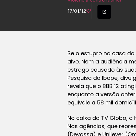
17/01/12
Se o estupro na casa do B
alvo. Nem a audiência m
estrago causado às suas
Pesquisa do Ibope, divu
revela que o BBB 12 atin
enquanto a versão anteri
equivale a 58 mil domicí
No caixa da TV Globo, a
Nas agências, que repres
(Devassa) e Unilever (O