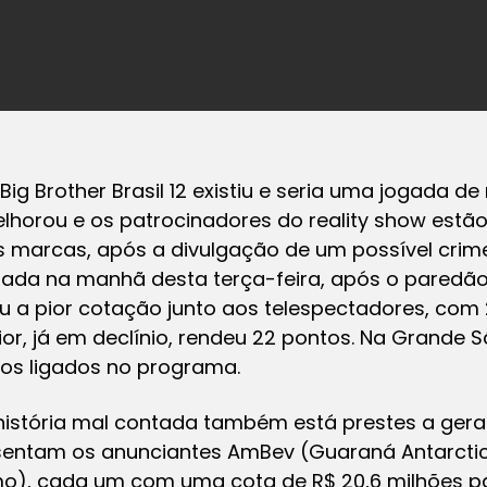
ig Brother Brasil 12 existiu e seria uma jogada de 
elhorou e os patrocinadores do reality show est
 marcas, após a divulgação de um possível crim
lgada na manhã desta terça-feira, após o paredã
giu a pior cotação junto aos telespectadores, com
or, já em declínio, rendeu 22 pontos. Na Grande 
lios ligados no programa.
 história mal contada também está prestes a gera
entam os anunciantes AmBev (Guaraná Antarctica),
mo), cada um com uma cota de R$ 20,6 milhões pa