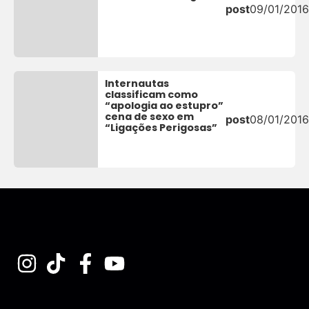
post
09/01/2016
Internautas
classificam como
“apologia ao estupro”
cena de sexo em
post
08/01/2016
“Ligações Perigosas”