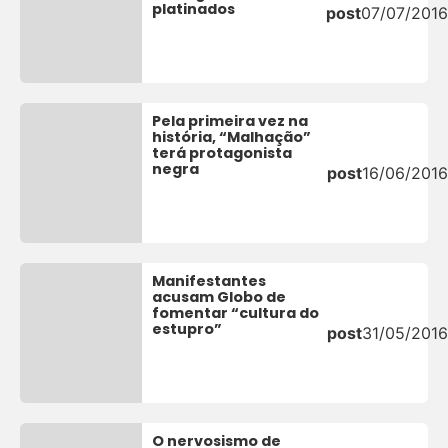
platinados
post
07/07/201
Pela primeira vez na
história, “Malhação”
terá protagonista
negra
post
16/06/2016
Manifestantes
acusam Globo de
fomentar “cultura do
estupro”
post
31/05/2016
O nervosismo de