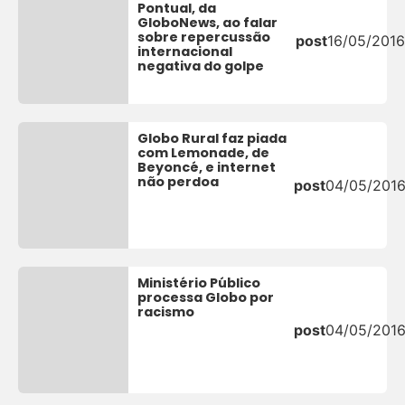
Pontual, da
GloboNews, ao falar
sobre repercussão
post
16/05/2016
internacional
negativa do golpe
Globo Rural faz piada
com Lemonade, de
Beyoncé, e internet
não perdoa
post
04/05/201
Ministério Público
processa Globo por
racismo
post
04/05/201