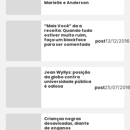
Marielle e Anderson
“Mais Você” da a
receita: Quando tudo
estiver muito ruim,
faça um blackface
post
13/12/2016
para ser comentado
Jean Wyllys: posição
da globo contra
universidade pública
é odiosa
post
25/07/201
Crianças negras
desavisadas, diante
de enganos