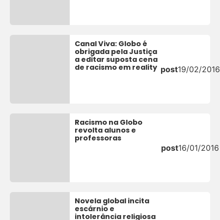
Canal Viva: Globo é
obrigada pela Justiça
a editar suposta cena
de racismo em reality
post
19/02/2016
Racismo na Globo
revolta alunos e
professoras
post
16/01/2016
Novela global incita
escárnio e
intolerância religiosa