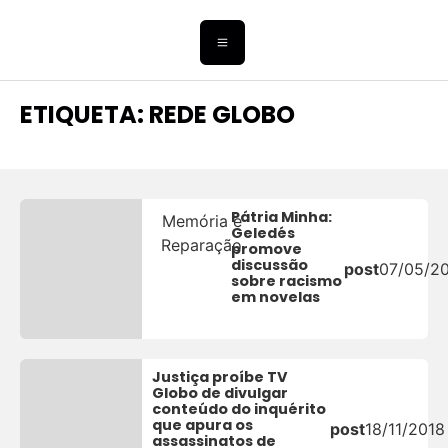
ETIQUETA: REDE GLOBO
Pátria Minha:
Memória e
Geledés
Reparação
promove
discussão
post
07/05/2
sobre racismo
em novelas
Justiça proíbe TV
Globo de divulgar
conteúdo do inquérito
que apura os
post
18/11/2018
assassinatos de