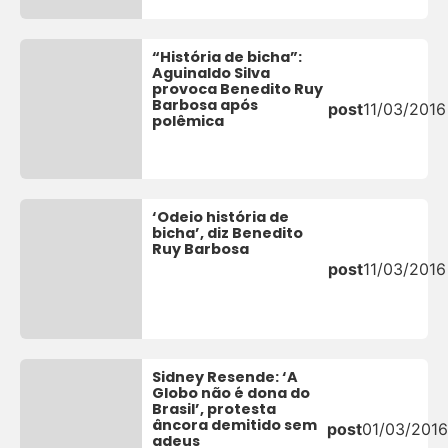
“História de bicha”:
Aguinaldo Silva
provoca Benedito Ruy
Barbosa após
post
11/03/2016
polêmica
‘Odeio história de
bicha’, diz Benedito
Ruy Barbosa
post
11/03/2016
Sidney Resende: ‘A
Globo não é dona do
Brasil’, protesta
âncora demitido sem
post
01/03/2016
adeus