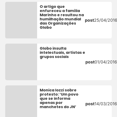
O artigo que
enfureceu a família
Marinho e resultou na
humilhação mundial
post
25/04/201
das Organizações
Globo
Globo insulta
intelectuais, artistas e
grupos sociais
post
01/04/2016
Monica Iozzi sobre
protesto: ‘Um povo
que se informa
apenas por
post
14/03/2016
manchetes do JN’