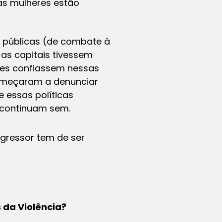
 as mulheres estão
s públicas (de combate à
as capitais tivessem
res confiassem nessas
começaram a denunciar
 essas políticas
 continuam sem.
gressor tem de ser
 da Violência?