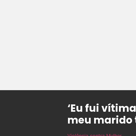
‘Eu fui víti
meu marido t
Violência contra Mulher