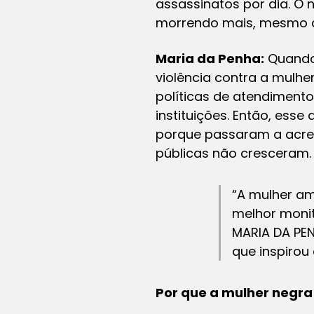
assassinatos por dia. O 
morrendo mais, mesmo de
Maria da Penha:
Quando 
violência contra a mulhe
políticas de atendiment
instituições. Então, es
porque passaram a acredi
públicas não cresceram.
“A mulher am
melhor monit
MARIA DA PE
que inspirou
Por que a mulher negra