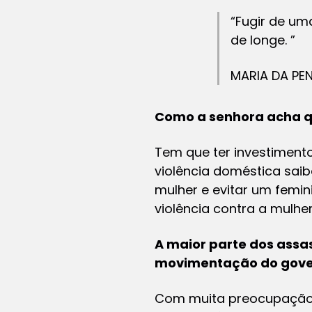
“Fugir de um
de longe. ”
MARIA DA PEN
Como a senhora acha qu
Tem que ter investiment
violência doméstica saib
mulher e evitar um femi
violência contra a mulh
A maior parte dos assa
movimentação do govern
Com muita preocupação. 