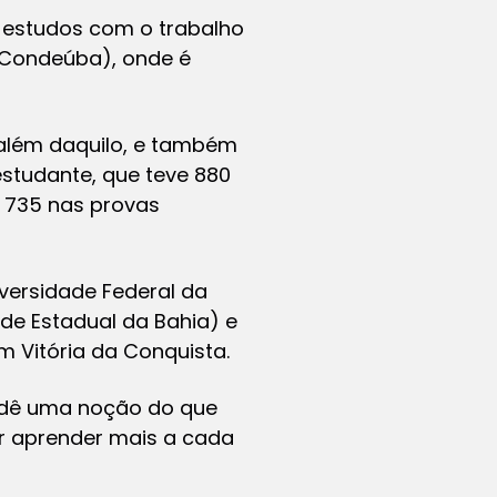
os estudos com o trabalho
a Condeúba), onde é
a além daquilo, e também
estudante, que teve 880
 735 nas provas
versidade Federal da
ade Estadual da Bahia) e
 Vitória da Conquista.
e dê uma noção do que
r aprender mais a cada