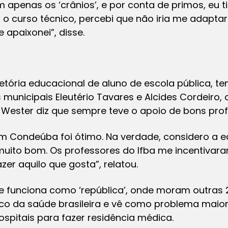
apenas os ‘crânios’, e por conta de primos, eu t
 o curso técnico, percebi que não iria me adaptar
 apaixonei”, disse.
ajetória educacional de aluno de escola pública, 
municipais Eleutério Tavares e Alcides Cordeiro,
 Wester diz que sempre teve o apoio de bons prof
m Condeúba foi ótimo. Na verdade, considero a e
uito bom. Os professores do Ifba me incentivara
zer aquilo que gosta”, relatou.
 funciona como ‘república’, onde moram outras 
ico da saúde brasileira e vê como problema mai
hospitais para fazer residência médica.