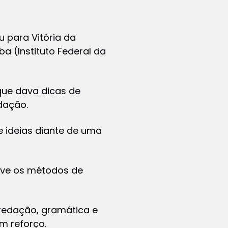
 para Vitória da
a (Instituto Federal da
que dava dicas de
dação.
e ideias diante de uma
sive os métodos de
 redação, gramática e
m reforço.