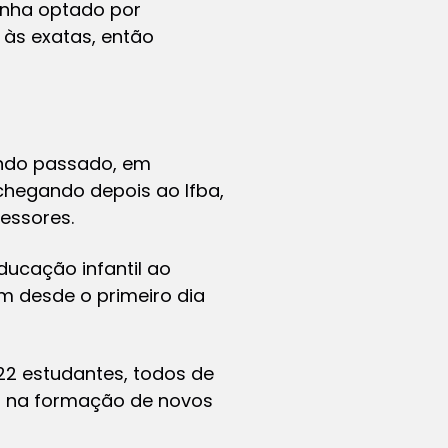
inha optado por
 às exatas, então
tendo passado, em
 chegando depois ao Ifba,
essores.
ducação infantil ao
m desde o primeiro dia
22 estudantes, todos de
or na formação de novos