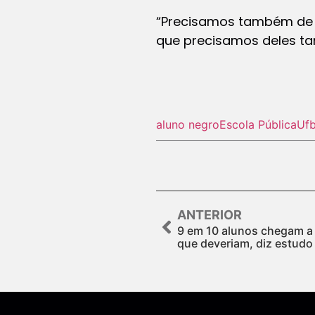
“Precisamos também de 
que precisamos deles tan
aluno negro
Escola Pública
Uf
ANTERIOR
9 em 10 alunos chegam a
que deveriam, diz estudo