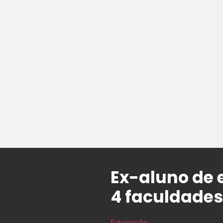
Ex-aluno de 
4 faculdades
Educação