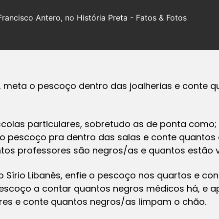
rancisco Antero, no História Preta - Fatos & Fotos
s, meta o pescoço dentro das joalherias e conte 
colas particulares, sobretudo as de ponta como; Ob
 o pescoço pra dentro das salas e conte quantos 
ntos professores são negros/as e quantos estão 
po Sírio Libanês, enfie o pescoço nos quartos e c
escoço a contar quantos negros médicos há, e ap
res e conte quantos negros/as limpam o chão.