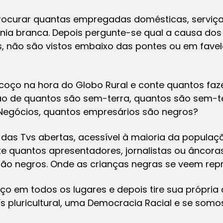
rocurar quantas empregadas domésticas, serviçais
nia branca. Depois pergunte-se qual a causa do
is, não são vistos embaixo das pontes ou em fave
scoço na hora do Globo Rural e conte quantos faz
são de quantos são sem-terra, quantos são sem-t
egócios, quantos empresários são negros?
 das Tvs abertas, acessível à maioria da populaç
 quantos apresentadores, jornalistas ou âncoras 
 são negros. Onde as crianças negras se veem re
ço em todos os lugares e depois tire sua própria
 pluricultural, uma Democracia Racial e se somos