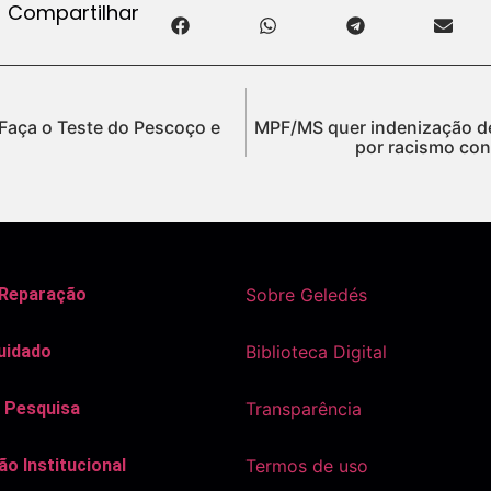
Compartilhar
 Faça o Teste do Pescoço e
MPF/MS quer indenização de
por racismo con
 Reparação
Sobre Geledés
uidado
Biblioteca Digital
 Pesquisa
Transparência
o Institucional
Termos de uso