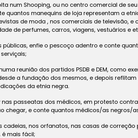
lta num Shooping, ou no centro comercial de seu 
onte quantos manequins de loja representam a etn
revistas de moda , nos comerciais de televisão, 
ade de perfumes, carros, viagens, vestuários e et
s públicas, enfie o pescoço adentro e conte quant
serviçais;
 numa reunião dos partidos PSDB e DEM, como ex
 desde a fundação dos mesmos, e depois reflitam
ndicações da etnia negra.
0° nas passeatas dos médicos, em protesto cont
rão chegar, e conte quantos médicos/as negros/
s cadeias, nos orfanatos, nas casas de correção
é mais fácil;