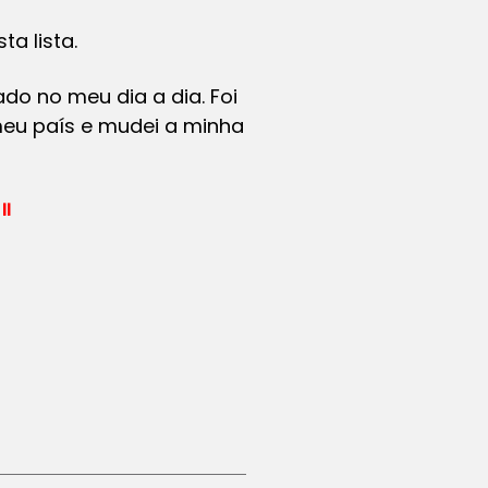
a lista.
do no meu dia a dia. Foi
meu país e mudei a minha
II