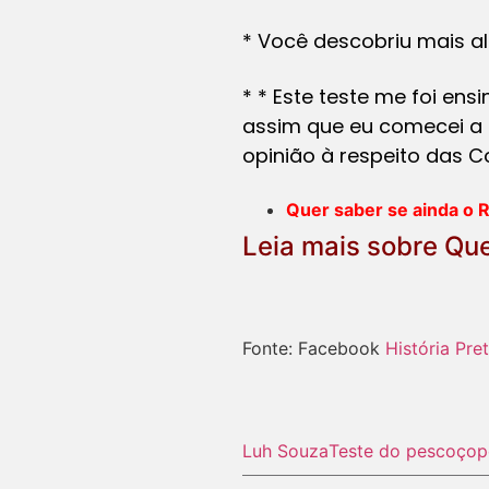
* Você descobriu mais a
* * Este teste me foi en
assim que eu comecei a 
opinião à respeito das C
Quer saber se ainda o R
Leia mais sobre
Que
Fonte: Facebook
História Pre
Luh Souza
Teste do pescoço
p