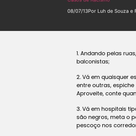
08/07/13
Por Luh de Souza e F
1. Andando pelas rua
balconistas;
2. Vá em quaisquer es
entre outras, espiche
Aproveite, conte qua
3. Vá em hospitais ti
são negros, meta o p
pescoço nos corredo