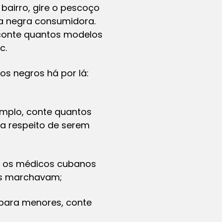
bairro, gire o pescoço
ia negra consumidora.
e conte quantos modelos
c.
os negros há por lá:
emplo, conte quantos
 a respeito de serem
ra os médicos cubanos
as marchavam;
 para menores, conte