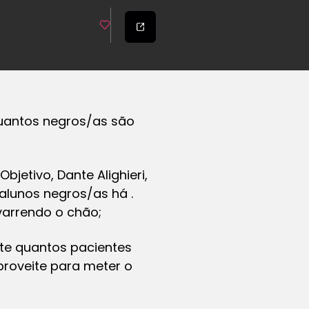
quantos negros/as são
jetivo, Dante Alighieri,
alunos negros/as há .
varrendo o chão;
onte quantos pacientes
roveite para meter o