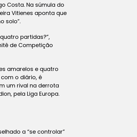
go Costa. Na súmula do
xeira Vitienes aponta que
o solo”.
quatro partidas?”,
mitê de Competição
ões amarelos e quatro
com o diário, é
em um rival na derrota
dion, pela Liga Europa.
elhado a “se controlar”