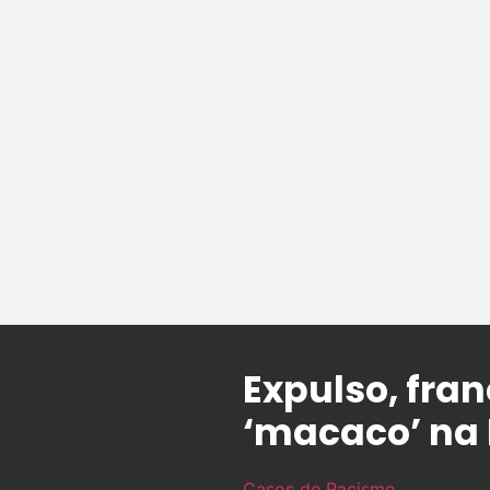
Expulso, fra
‘macaco’ na
Casos de Racismo