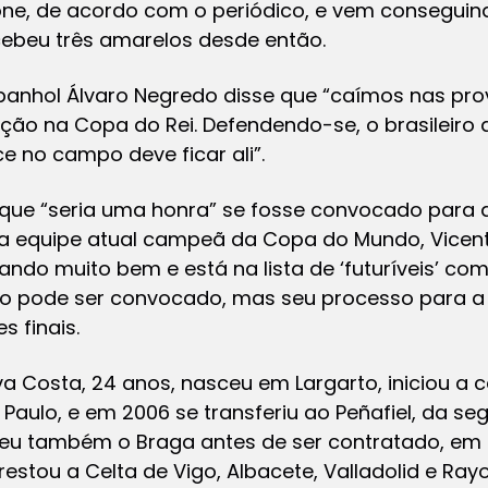
one, de acordo com o periódico, e vem consegui
ebeu três amarelos desde então.
espanhol Álvaro Negredo disse que “caímos nas pr
ção na Copa do Rei. Defendendo-se, o brasileiro 
e no campo deve ficar ali”.
 que “seria uma honra” se fosse convocado para 
da equipe atual campeã da Copa do Mundo, Vicent
gando muito bem e está na lista de ‘futuríveis’ c
ão pode ser convocado, mas seu processo para a
s finais.
va Costa, 24 anos, nasceu em Largarto, iniciou a c
 Paulo, e em 2006 se transferiu ao Peñafiel, da se
deu também o Braga antes de ser contratado, em 2
estou a Celta de Vigo, Albacete, Valladolid e Ray