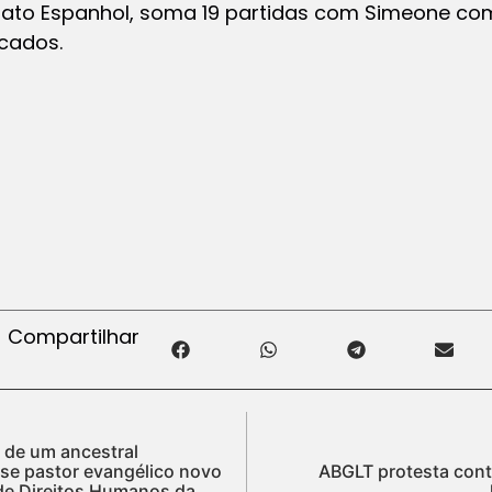
o Espanhol, soma 19 partidas com Simeone como
rcados.
Compartilhar
 de um ancestral
se pastor evangélico novo
ABGLT protesta con
de Direitos Humanos da