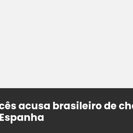
ncês acusa brasileiro de 
 Espanha