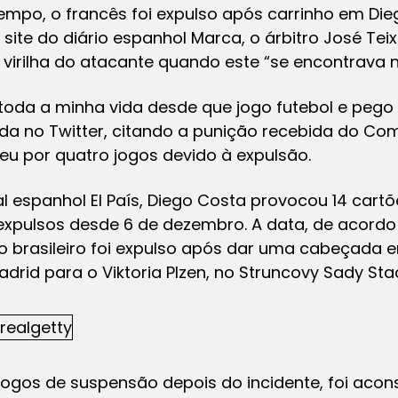
mpo, o francês foi expulso após carrinho em Die
site do diário espanhol Marca, o árbitro José Tei
 virilha do atacante quando este “se encontrava n
toda a minha vida desde que jogo futebol e pego 
da no Twitter, citando a punição recebida do Co
eu por quatro jogos devido à expulsão.
l espanhol El País, Diego Costa provocou 14 cart
expulsos desde 6 de dezembro. A data, de acordo 
o o brasileiro foi expulso após dar uma cabeçada 
Madrid para o Viktoria Plzen, no Struncovy Sady Sta
jogos de suspensão depois do incidente, foi acons