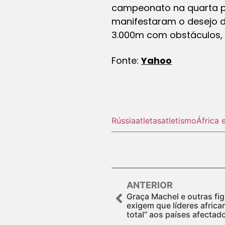
campeonato na quarta pos
manifestaram o desejo d
3.000m com obstáculos, 
Fonte:
Yahoo
Rússia
atletas
atletismo
África 
ANTERIOR
Graça Machel e outras fi
exigem que líderes afri
total” aos países afectad