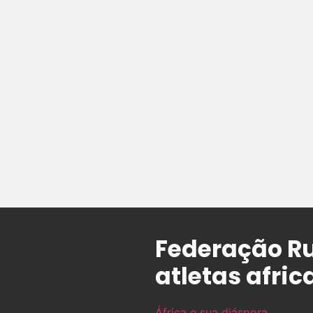
Federação Ru
atletas afri
África e sua diáspora