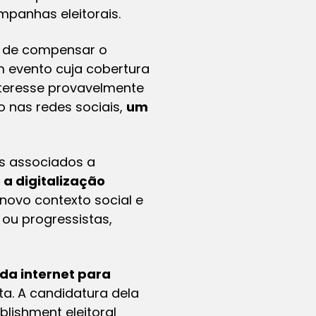
panhas eleitorais.
z de compensar o
m evento cuja cobertura
nteresse provavelmente
 nas redes sociais,
um
s associados a
e a digitalização
novo contexto social e
 ou progressistas,
 da internet para
a. A candidatura dela
blishment
eleitoral