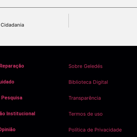
 Cidadania
 Reparação
Sobre Geledés
uidado
Biblioteca Digital
 Pesquisa
Transparência
o Institucional
Termos de uso
Opinião
Política de Privacidade