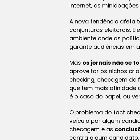
internet, as minidoações
A nova tendência afeta 
conjunturas eleitorais. El
ambiente onde os polític
garante audiências em al
Mas
os jornais não se 
aproveitar os nichos cr
checking
, checagem de fa
que tem mais afinidade 
é o caso do papel, ou ve
O problema do
fact chec
veículo por algum candi
checagem e as
conclus
contra algum candidato. 