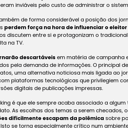
 eram inviáveis pelo custo de administrar o sistem
também de forma considerável a posição dos jorna
es
perdem força na hora de influenciar o eleitor
os discutem entre si e protagonizam o tradicional
ta na TV.
tornarão descartáveis
em matéria de campanha el
iados pela demanda de informações. O principal 
tos, uma alternativa noticiosa mais ligada ao jor
com plataformas tecnológicas que privilegiem co
rsões digitais de publicações impressas.
king
é que ele sempre acaba associado a algum t
dato. As escolhas dos temas a serem checados, 
ões dificilmente escapam da polêmica
sobre po
Isto se torna especialmente crítico num ambient