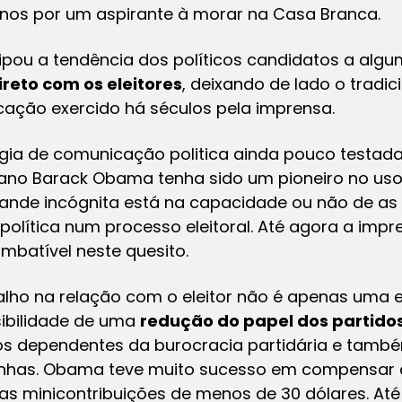
canos por um aspirante à morar na Casa Branca.
ecipou a tendência dos políticos candidatos a algu
ireto com os eleitores
, deixando de lado o tradic
cação exercido há séculos pela imprensa.
gia de comunicação politica ainda pouco testada
ano Barack Obama tenha sido um pioneiro no uso
grande incógnita está na capacidade ou não de as 
lítica num processo eleitoral. Até agora a impr
 imbatível neste quesito.
alho na relação com o eleitor não é apenas uma es
ibilidade de uma
redução do papel dos partido
os dependentes da burocracia partidária e tamb
nhas. Obama teve muito sucesso em compensar 
 das minicontribuições de menos de 30 dólares. At