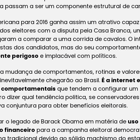
a passam a ser um componente estrutural de cam
ericana para 2016 ganha assim um atrativo capa
dos eleitores com a disputa pela Casa Branca, u
hegaram a comparar a uma corrida de cavalos. O i
ostas dos candidatos, mas do seu comportamento
nte perigoso
e implacável com políticos.
ma mudança de comportamentos, rotinas e valore
 inevitavelmente chegarão ao Brasil.
É a internet 
 comportamentais
que tendem a configurar um 
ro dizer qual tendência politica, se conservadores
a conjuntura para obter benefícios eleitorais.
erdar o legado de Barack Obama em matéria de
uso
o financeiro
para a campanha eleitoral democrat
ema tradicional devido ao sólido machismo do
esta