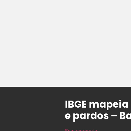
IBGE mapeia 
e pardos – B
Sem categoria