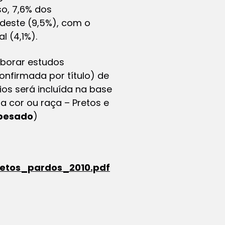
so, 7,6% dos
rdeste (9,5%), com o
l (4,1%).
aborar estudos
onfirmada por título) de
os será incluída na base
a cor ou raça – Pretos e
 pesado
)
retos_pardos_2010.pdf