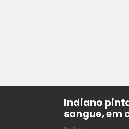
Indiano pint
sangue, em 
Em Pauta