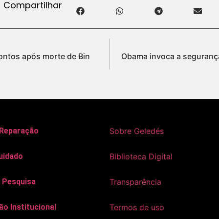
Compartilhar
ontos após morte de Bin
Obama invoca a segurança
 Reparação
Sobre Geledés
uidado
Biblioteca Digital
 Pesquisa
Transparência
o Institucional
Termos de uso