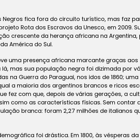
Negros fica fora do circuito turístico, mas faz pa
 projeto Rota dos Escravos da Unesco, em 2009. S
ção crescente da herança africana na Argentina
da América do Sul.
teve uma presença africana marcante graças aos
 lá, mas sua população negra foi dizimada por vár
as na Guerra do Paraguai, nos idos de 1860; uma
ual a maioria dos argentinos brancos e ricos es
que fez com que, depois de várias gerações, a cul
sim como as características físicas. Sem contar 
ulação branca: foram 2,27 milhões de italianos q
mográfica foi drástica. Em 1800, às vésperas da