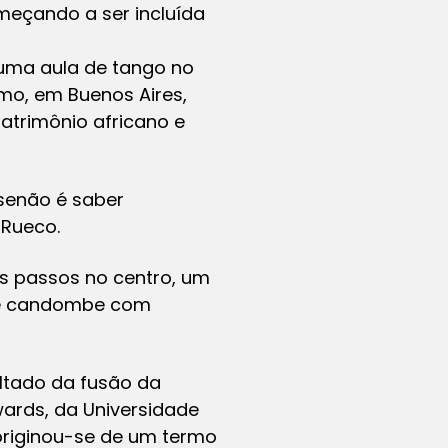
omeçando a ser incluída
uma aula de tango no
lmo, em Buenos Aires,
atrimônio africano e
 senão é saber
 Rueco.
os passos no centro, um
de candombe com
ultado da fusão da
wards, da Universidade
 originou-se de um termo