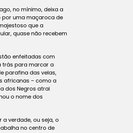
go, no mínimo, deixa a
uído por uma maçaroca de
s majestoso que a
gular, quase não recebem
estão enfeitadas com
ra trás para marcar a
e parafina das velas,
s africanas – como a
la dos Negros atrai
anhou o nome dos
 a verdade, ou seja, o
trabalha no centro de