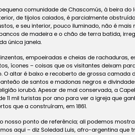
pequena comunidade de Chascomús, à beira do la
xterior, de tijolos caiados, é parcialmente obstr
ustos, e seu interior, pouco iluminado, não é mai
bancos de madeira e o chão de terra batida, irre
 da única janela.
inzentas, empoeiradas e cheias de rachaduras, 
otos, ícones – coisas que os visitantes deixam pa
. O altar é baixo e recoberto de grossa camada d
panteão de santos e madonas negros e divindade
eligião iorubá. Apesar de mal conservada, a Cape
e 11 mil turistas por ano para ver a igreja que g
ertos que a construíram, em 1861.
 o nosso ponto de referência; ali podemos mostrar
rmos aqui – diz Soledad Luis, afro-argentina que 