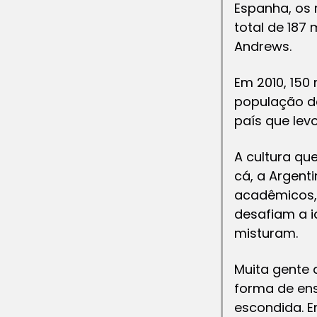
Espanha, os 
total de 187 
Andrews.
Em 2010, 150
população de
país que le
A cultura qu
cá, a Argenti
acadêmicos, 
desafiam a i
misturam.
Muita gente a
forma de ens
escondida. E