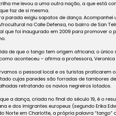
 trilha me levou a uma outra nação, a que está c
 que faz de si mesma.
ra parada exigiu sapatos de dança. Acompanhei 
frocultural na Calle Defensa, no bairro de San Te
ral que foi inaugurado em 2009 para promover o p
no.
ida de que o tango tem origem africana; o único
como aconteceu – afirma a professora, Veronica
rvamos o pessoal local e os turistas praticarem 
tado cujas paredes são forradas de tambores 
lhadas retratando os navios negreiros lotados.
que a dança, criada no final do século 19, é o res
cana e dos imigrantes europeus (segundo Erika Ed
do Norte em Charlotte, a própria palavra “tango”