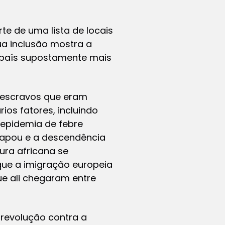
rte de uma lista de locais
ua inclusão mostra a
, país supostamente mais
 escravos que eram
ios fatores, incluindo
 epidemia de febre
capou e a descendência
tura africana se
que a imigração europeia
ue ali chegaram entre
 revolução contra a