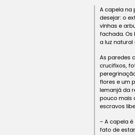
A capela na 
desejar: o e
vinhas e arb
fachada. Os 
a luz natural
As paredes c
crucifixos, f
peregrinação
flores e um 
Iemanjá da r
pouco mais d
escravos lib
– A capela é
fato de esta