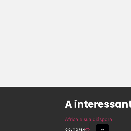
A interessan
África e sua diáspora
22/09/14