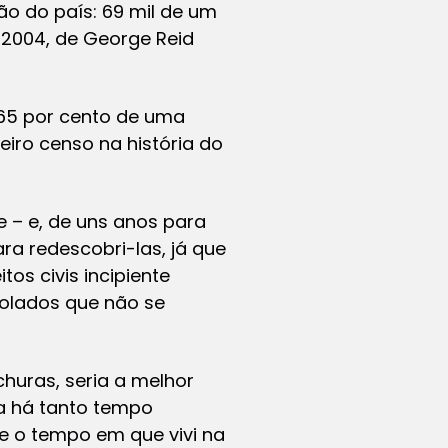
o do país: 69 mil de um
e 2004, de George Reid
365 por cento de uma
iro censo na história do
 – e, de uns anos para
ara redescobri-las, já que
os civis incipiente
solados que não se
churas, seria a melhor
ia há tanto tempo
te o tempo em que vivi na