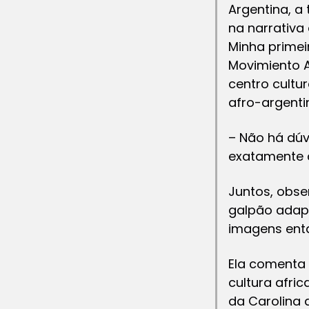
Argentina, a
na narrativa
Minha primei
Movimiento A
centro cultu
afro-argenti
– Não há dúv
exatamente 
Juntos, obse
galpão adap
imagens enta
Ela comenta 
cultura afri
da Carolina 