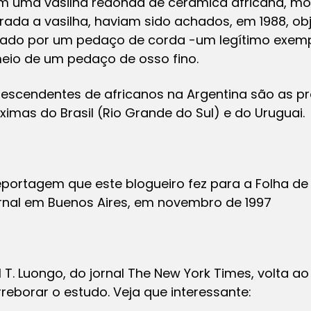
m uma vasilha redonda de cerâmica africana, mo
ada a vasilha, haviam sido achados, em 1988, ob
do por um pedaço de corda -um legítimo exemp
meio de um pedaço de osso fino.
escendentes de africanos na Argentina são as pro
óximas do Brasil (Rio Grande do Sul) e do Uruguai.
eportagem que este blogueiro fez para a Folha de
rnal em Buenos Aires, em novembro de 1997
 T. Luongo, do jornal The New York Times, volta ao
rreborar o estudo. Veja que interessante: