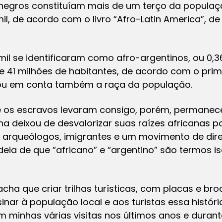
negros constituíam mais de um terço da populaçã
mil, de acordo com o livro “Afro-Latin America”, d
 mil se identificaram como afro-argentinos, ou 0,
 41 milhões de habitantes, de acordo com o prime
vou em conta também a raça da população.
e os escravos levaram consigo, porém, permanece
na deixou de desvalorizar suas raízes africanas p
arqueólogos, imigrantes e um movimento de direit
deia de que “africano” e “argentino” são termos i
cha que criar trilhas turísticas, com placas e bro
inar à população local e aos turistas essa histór
m minhas várias visitas nos últimos anos e duran