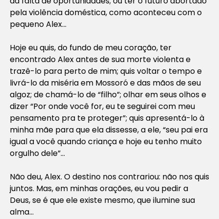
da falta de oportunidades; ou ter o futuro abortado
pela violência doméstica, como aconteceu com o
pequeno Alex…
Hoje eu quis, do fundo de meu coração, ter
encontrado Alex antes de sua morte violenta e
trazê-lo para perto de mim; quis voltar o tempo e
livrá-lo da miséria em Mossoró e das mãos de seu
algoz; de chamá-lo de “filho”; olhar em seus olhos e
dizer “Por onde você for, eu te seguirei com meu
pensamento pra te proteger”; quis apresentá-lo à
minha mãe para que ela dissesse, a ele, “seu pai era
igual a você quando criança e hoje eu tenho muito
orgulho dele”…
Não deu, Alex. O destino nos contrariou: não nos quis
juntos. Mas, em minhas orações, eu vou pedir a
Deus, se é que ele existe mesmo, que ilumine sua
alma…