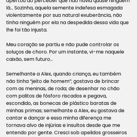
apertou ao perceber que não havia quase ninguém
lá… Sozinha, aquela semente indefesa esmagada
violentamente por sua natural exuberância, não
tinha ninguém por ela na despedida dessa vida que
lhe foi tão injusta.
Meu coração se partiu e não pude controlar os
soluços de choro. Por um instante, vi-me naquele
caixão, sem futuro…
Semelhante a Alex, quando criança, eu também
não tinha “jeito de homem”; gostava de brincar
com as meninas, de roda; de desenhar no chão
com palitos de fósforo riscados e pegava,
escondido, as bonecas de plástico baratas de
minhas primas; semelhante a Alex, eu gostava de
cantar e dançar e essa minha diferença me
tornava alvo de injúrias e insultos desde que me
entendo por gente. Cresci sob apelidos grosseiros