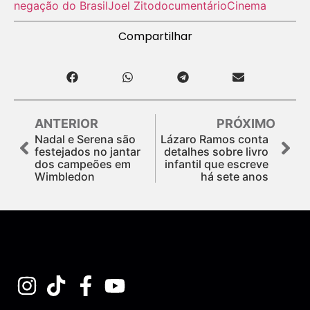
negação do Brasil
Joel Zito
documentário
Cinema
Compartilhar
ANTERIOR
PRÓXIMO
Nadal e Serena são
Lázaro Ramos conta
festejados no jantar
detalhes sobre livro
dos campeões em
infantil que escreve
Wimbledon
há sete anos