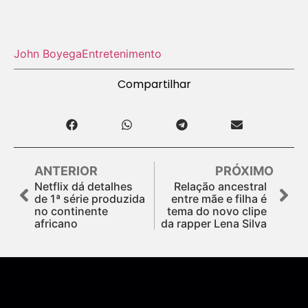
John Boyega
Entretenimento
Compartilhar
ANTERIOR
PRÓXIMO
Netflix dá detalhes
Relação ancestral
de 1ª série produzida
entre mãe e filha é
no continente
tema do novo clipe
africano
da rapper Lena Silva