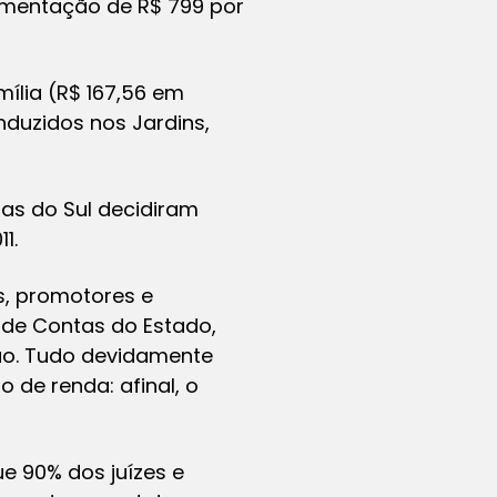
limentação de R$ 799 por
ília (R$ 167,56 em
duzidos nos Jardins,
as do Sul decidiram
11.
s, promotores e
 de Contas do Estado,
dão. Tudo devidamente
 de renda: afinal, o
e 90% dos juízes e