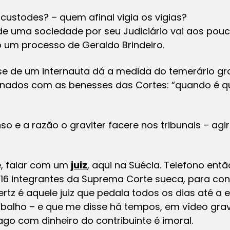
s custodes
? – quem afinal vigia os vigias?
de uma sociedade por seu Judiciário vai aos pouc
um processo de Geraldo Brindeiro.
ase de um internauta dá a medida do temerário gr
ignados com as benesses das Cortes: “quando é 
e a razão o graviter facere nos tribunais – agi
e
, falar com um
juiz
, aqui na Suécia. Telefono ent
16 integrantes da Suprema Corte sueca, para con
ertz é aquele juiz que pedala todos os dias até a e
balho – e que me disse há tempos, em vídeo gra
ago com dinheiro do contribuinte é imoral.