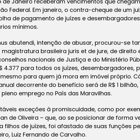
 de Janeiro receberam vencimentos que chegam 
ção Federal. Em janeiro, o contra-cheque de um jui
 folha de pagamento de juízes e desembargadores 
ários mínimos.
s abutendi, intenção de abusar, procurou-se ta
 magistratura brasileira
juris et de jure
, de direito
onselhos nacionais de Justiça e do Ministério Pú
R$ 4.377 para todos os juízes, desembargadores, 
– mesmo para quem já mora em imóvel próprio. C
ual decorrente do benefício será de R$ 1 bilhão
 pleno emprego no País das Maravilhas.
notáveis exceções à promiscuidade, como por exe
an de Oliveira – que, ao se posicionar de forma
 filhos de juízes, foi afastado de suas funções pe
iro, Luiz Fernando de Carvalho.