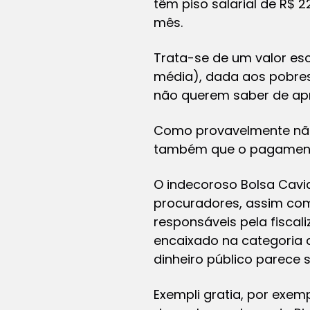
têm piso salarial de R$ 
mês.
Trata-se de um valor es
média), dada aos pobres
não querem saber de apr
Como provavelmente não 
também que o pagamento
O indecoroso Bolsa Cavi
procuradores, assim com
responsáveis pela fisca
encaixado na categoria de
dinheiro público parece 
Exempli gratia
, por exem