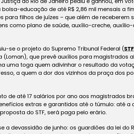
e Justiça do Rio de Janeiro pediu e ganhou, em v
a bolsa-educação de até R$ 2,86 mil mensais a fi
es para filhos de juízes – que além de receberem s
ns como plano de saúde, auxílio-creche, auxílio
iu-se o projeto do Supremo Tribunal Federal (
STF
a (Loman), que prevê auxílios para magistrados
a
nha uma toga quem adivinhar o resultado da votaç
esso, a quem a dor dos vizinhos da praça dos p
to de até 17 salários por ano aos magistrados bra
nefícios extras e garantidos até o túmulo: até a 
 proposta do STF, será paga pelo erário.
se a devassidão de junho: os guardiões da lei do 