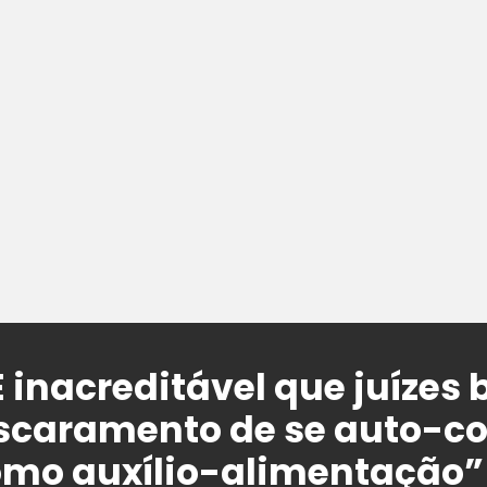
É inacreditável que juízes 
scaramento de se auto-c
omo auxílio-alimentação”