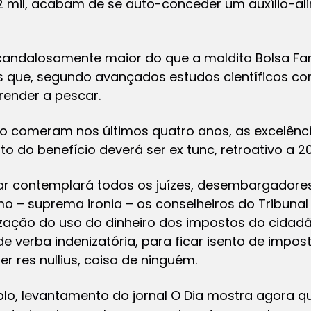
22 mil, acabam de se auto-conceder um auxílio-a
candalosamente maior do que a maldita Bolsa Fam
 que, segundo avançados estudos científicos con
ender a pescar.
comeram nos últimos quatro anos, as excelênci
 do benefício deverá ser
ex tunc
, retroativo a 20
ar contemplará todos os juízes, desembargadore
o – suprema ironia – os conselheiros do Tribunal
lização do uso do dinheiro dos impostos do cida
 verba indenizatória, para ficar isento de imposto
ser
res nullius
, coisa de ninguém.
plo, levantamento do jornal O Dia mostra agora qu