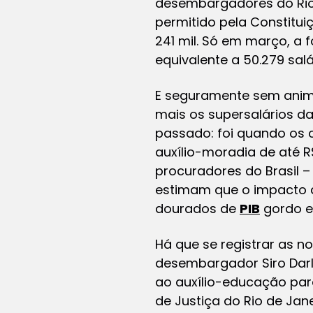
desembargadores do Rio
permitido pela Constitui
241 mil. Só em março, a
equivalente a 50.279 sal
E seguramente sem animu
mais os supersalários da
passado: foi quando os c
auxílio-moradia de até 
procuradores do Brasil 
estimam que o impacto an
dourados de
PIB
gordo e
Há que se registrar as 
desembargador Siro Darl
ao auxílio-educação para
de Justiça do Rio de Jane