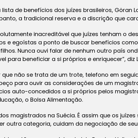
ista de benefícios dos juízes brasileiros, Göran 
anto, a tradicional reserva e a discrição que car
solutamente inacreditável que juízes tenham o d
os e egoístas a ponto de buscar benefícios como
 filhos. Nunca ouvi falar de nenhum outro país ond
el para beneficiar a si próprios e enriquecer”, diz
que não se trata de um trote, telefono em segui
e peço para ouvir as considerações de um magistr
ícios auto-concedidos a si próprios pelos magistr
ducação, o Bolsa Alimentação.
 dos magistrados na Suécia. É assim que os juíze
r outra categoria, cuidam da negociação de seus 