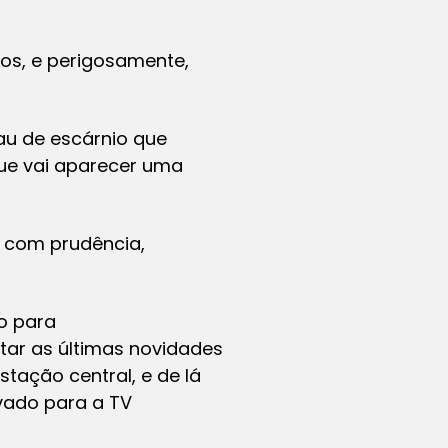
os, e perigosamente,
au de escárnio que
que vai aparecer uma
r com prudência,
ão para
tar as últimas novidades
stação central, e de lá
vado para a TV