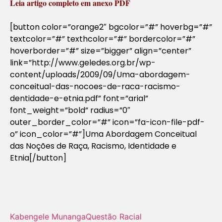
Leia artigo completo em anexo PDF
[button color=”orange2″ bgcolor=”#” hoverbg=”#”
textcolor=”#” texthcolor=”#” bordercolor=”#”
hoverborder=”#” size=”bigger” align=”center”
link=”http://www.geledes.org.br/wp-
content/uploads/2009/09/Uma-abordagem-
conceitual-das-nocoes-de-raca-racismo-
dentidade-e-etnia.pdf” font=”arial”
font_weight=”bold” radius=”0″
outer_border_color=”#” icon=”fa-icon-file-pdf-
o” icon_color=”#”]Uma Abordagem Conceitual
das Noções de Raça, Racismo, Identidade e
Etnia[/button]
Kabengele Munanga
Questão Racial