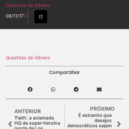
Questões de Gênero
08/11/17
Questões de Gênero
Compartilhar
PRÓXIMO
ANTERIOR
É estranho que
‘Faith’, a aclamada
desejos
HQ da super-heroína
democráticos sejam
gorda de Los