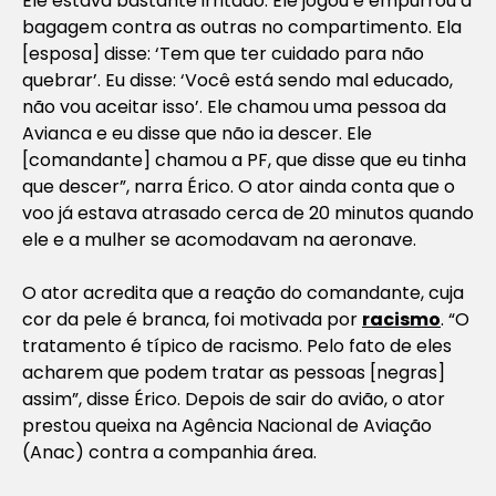
Ele estava bastante irritado. Ele jogou e empurrou a
bagagem contra as outras no compartimento. Ela
[esposa] disse: ‘Tem que ter cuidado para não
quebrar’. Eu disse: ‘Você está sendo mal educado,
não vou aceitar isso’. Ele chamou uma pessoa da
Avianca e eu disse que não ia descer. Ele
[comandante] chamou a PF, que disse que eu tinha
que descer”, narra Érico. O ator ainda conta que o
voo já estava atrasado cerca de 20 minutos quando
ele e a mulher se acomodavam na aeronave.
O ator acredita que a reação do comandante, cuja
cor da pele é branca, foi motivada por
racismo
. “O
tratamento é típico de racismo. Pelo fato de eles
acharem que podem tratar as pessoas [negras]
assim”, disse Érico. Depois de sair do avião, o ator
prestou queixa na Agência Nacional de Aviação
(Anac) contra a companhia área.