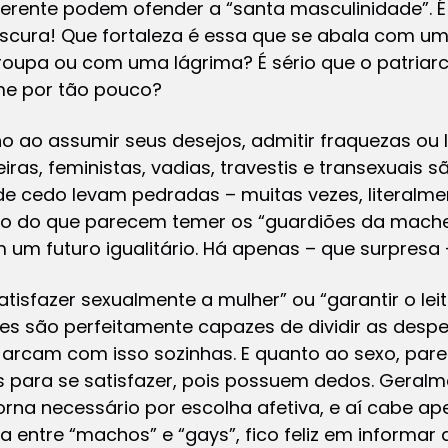
ferente podem ofender a “santa masculinidade”. É
scura! Que fortaleza é essa que se abala com um
oupa ou com uma lágrima? É sério que o patria
eme por tão pouco?
o ao assumir seus desejos, admitir fraquezas ou l
ras, feministas, vadias, travestis e transexuais
e cedo levam pedradas – muitas vezes, literalm
ário do que parecem temer os “guardiões da mach
um futuro igualitário. Há apenas – que surpresa 
isfazer sexualmente a mulher” ou “garantir o leit
s são perfeitamente capazes de dividir as despes
 arcam com isso sozinhas. E quanto ao sexo, pare
para se satisfazer, pois possuem dedos. Geralm
na necessário por escolha afetiva, e aí cabe ape
ça entre “machos” e “gays”, fico feliz em informar 