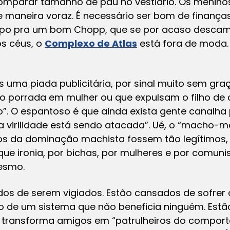
comparar tamanho de pau no vestiário. Os meninos
e maneira voraz. É necessário ser bom de finança
mpo pra um bom Chopp, que se por acaso descamb
aos céus, o
Complexo de Atlas
está fora de moda.
uma piada publicitária, por sinal muito sem graç
 porrada em mulher ou que expulsam o filho de 
o”. O espantoso é que ainda exista gente canalha
“a virilidade está sendo atacada”. Ué, o “macho
gios da dominação machista fossem tão legítimo
 que ironia, por bichas, por mulheres e por comuni
mesmo.
s de serem vigiados. Estão cansados de sofrer
o de um sistema que não beneficia ninguém. Est
ue transforma amigos em “patrulheiros do compor