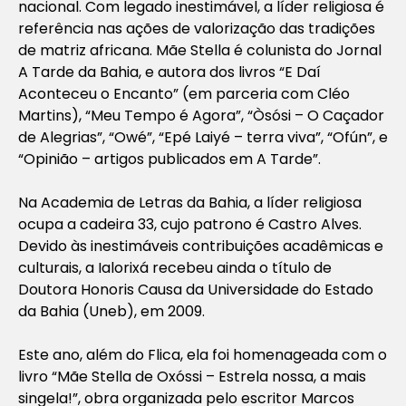
nacional. Com legado inestimável, a líder religiosa é
referência nas ações de valorização das tradições
de matriz africana. Mãe Stella é colunista do Jornal
A Tarde da Bahia, e autora dos livros “E Daí
Aconteceu o Encanto” (em parceria com Cléo
Martins), “Meu Tempo é Agora”, “Òsósi – O Caçador
de Alegrias”, “Owé”, “Epé Laiyé – terra viva”, “Ofún”, e
“Opinião – artigos publicados em A Tarde”.
Na Academia de Letras da Bahia, a líder religiosa
ocupa a cadeira 33, cujo patrono é Castro Alves.
Devido às inestimáveis contribuições acadêmicas e
culturais, a Ialorixá recebeu ainda o título de
Doutora Honoris Causa da Universidade do Estado
da Bahia (Uneb), em 2009.
Este ano, além do Flica, ela foi homenageada com o
livro “Mãe Stella de Oxóssi – Estrela nossa, a mais
singela!”, obra organizada pelo escritor Marcos