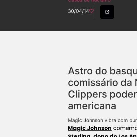
30/04/14
Astro do basqu
comissário da 
Clippers podem
americana
Magic Johnson vibra com pun
Magic Johnson
comemoro
Sterling, dono do Los A