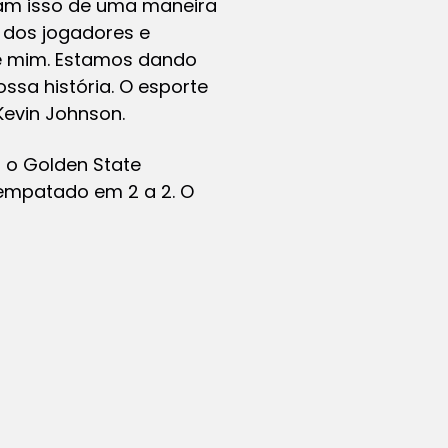
eram isso de uma maneira
z dos jogadores e
de mim. Estamos dando
sa história. O esporte
evin Johnson.
a o Golden State
 empatado em 2 a 2. O