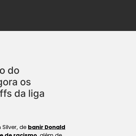
ão do
gora os
fs da liga
Silver, de
banir Donald
me de racismo
, além de