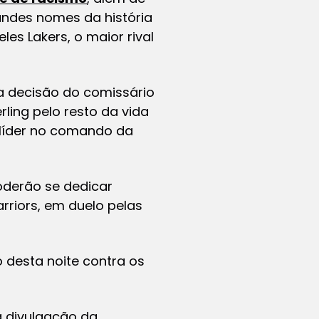
andes nomes da história
les Lakers, o maior rival
 a decisão do comissário
ling pelo resto da vida
 líder no comando da
oderão se dedicar
rriors, em duelo pelas
 desta noite contra os
a divulgação da