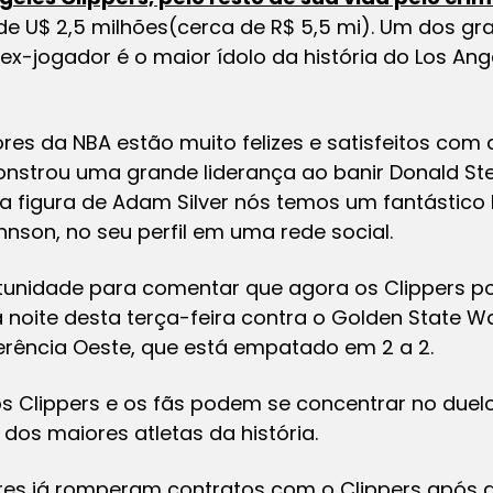
de U$ 2,5 milhões(cerca de R$ 5,5 mi). Um dos gr
x-jogador é o maior ídolo da história do Los Ange
ores da NBA estão muito felizes e satisfeitos com
onstrou uma grande liderança ao banir Donald Ster
a figura de Adam Silver nós temos um fantástico
hnson, no seu perfil em uma rede social.
tunidade para comentar que agora os Clippers p
 noite desta terça-feira contra o Golden State Wa
ferência Oeste, que está empatado em 2 a 2.
s Clippers e os fãs podem se concentrar no duelo
os maiores atletas da história.
res já romperam contratos com o Clippers após 