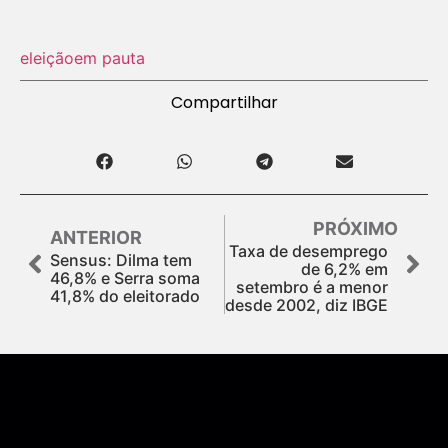
eleição
em pauta
Compartilhar
PRÓXIMO
ANTERIOR
Taxa de desemprego
Sensus: Dilma tem
de 6,2% em
46,8% e Serra soma
setembro é a menor
41,8% do eleitorado
desde 2002, diz IBGE