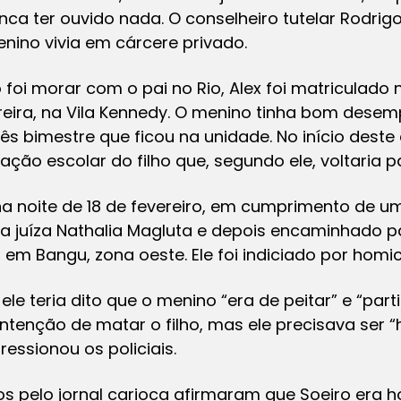
ca ter ouvido nada. O conselheiro tutelar Rodrig
enino vivia em cárcere privado.
foi morar com o pai no Rio, Alex foi matriculado 
eira, na Vila Kennedy. O menino tinha bom dese
s bimestre que ficou na unidade. No início deste a
ção escolar do filho que, segundo ele, voltaria 
 na noite de 18 de fevereiro, em cumprimento de 
la juíza Nathalia Magluta e depois encaminhado 
, em Bangu, zona oeste. Ele foi indiciado por homi
e teria dito que o menino “era de peitar” e “part
intenção de matar o filho, mas ele precisava ser “
ressionou os policiais.
dos pelo jornal carioca afirmaram que Soeiro era 