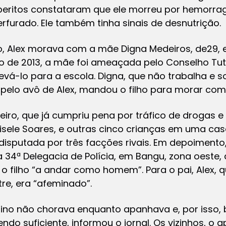
s peritos constataram que ele morreu por hemorragi
rfurado. Ele também tinha sinais de desnutrição.
o, Alex morava com a mãe Digna Medeiros, de29, 
io de 2013, a mãe foi ameaçada pelo Conselho Tute
levá-lo para a escola. Digna, que não trabalha e 
elo avô de Alex, mandou o filho para morar com 
oeiro, que já cumpriu pena por tráfico de drogas
sele Soares, e outras cinco crianças em uma cas
sputada por três facções rivais. Em depoimento
 34ª Delegacia de Polícia, em Bangu, zona oeste,
r o filho “a andar como homem”. Para o pai, Alex, 
re, era “afeminado”.
ino não chorava enquanto apanhava e, por isso, b
endo suficiente, informou o jornal. Os vizinhos, o