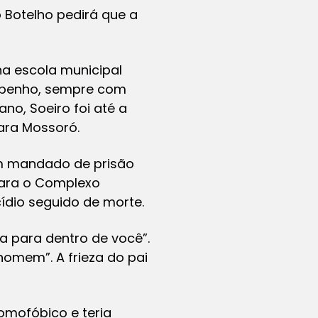
o Botelho pedirá que a
na escola municipal
mpenho, sempre com
no, Soeiro foi até a
para Mossoró.
um mandado de prisão
para o Complexo
cídio seguido de morte.
ia para dentro de você”.
homem”. A frieza do pai
homofóbico e teria