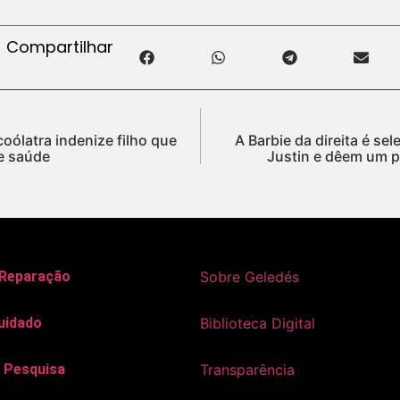
Compartilhar
oólatra indenize filho que
A Barbie da direita é se
e saúde
Justin e dêem um p
 Reparação
Sobre Geledés
uidado
Biblioteca Digital
 Pesquisa
Transparência