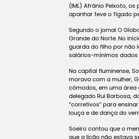
(IML) Afrânio Peixoto, o
apanhar teve o fígado pe
Segundo o jornal O Glob
Grande do Norte. No iníc
guarda do filho por não 
salários-mínimos dados p
Na capital fluminense, S
morava com a mulher, Gi
cômodos, em uma área di
delegado Rui Barbosa, da
“corretivos” para ensina
louça e de dança do vent
Soeiro contou que o men
que a lição não estava s