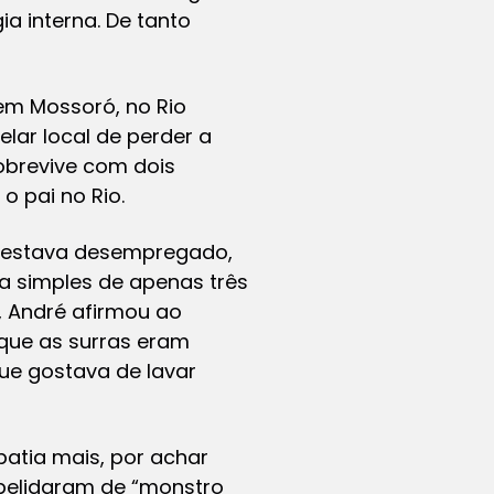
a interna. De tanto
em Mossoró, no Rio
lar local de perder a
sobrevive com dois
o pai no Rio.
 e estava desempregado,
a simples de apenas três
, André afirmou ao
 que as surras eram
que gostava de lavar
atia mais, por achar
 apelidaram de “monstro