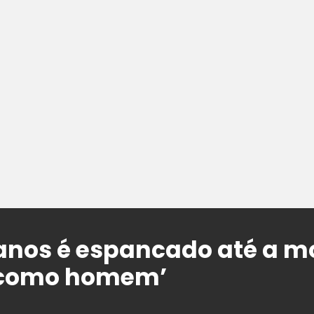
anos é espancado até a mo
 como homem’