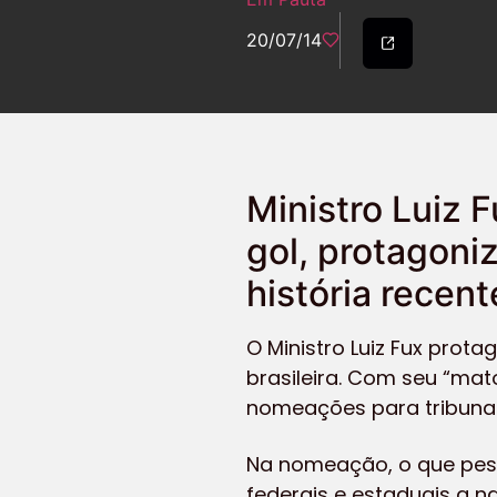
20/07/14
Ministro Luiz F
gol, protagoni
história recent
O Ministro Luiz Fux prot
brasileira. Com seu “mat
nomeações para tribunai
Na nomeação, o que pesou
federais e estaduais a n