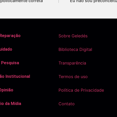
politicamente correta
Eu não sou preconceit
 Reparação
Sobre Geledés
uidado
Biblioteca Digital
 Pesquisa
Transparência
o Institucional
Termos de uso
Opinião
Política de Privacidade
io da Mídia
Contato