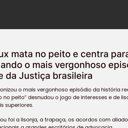
ux mata no peito e centra para
zando o mais vergonhoso epis
e da Justiça brasileira
agonizou o mais vergonhoso episódio da história r
o no peito” desnudou o jogo de interesses e de li
s superiores.
 foi a lisonja, a trapaça, os acordos com aliados 
acionais a grandes escritórios de advocacia.