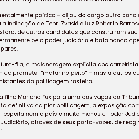
talmente política – alijou do cargo outro candid
ou a indicação de Teori Zvaski e Luiz Roberto Bar
Asfora, de outros candidatos que construíram su
ermanente pelo poder judiciário e batalhando ap
pares.
fura-fila, a malandragem explícita dos carreirist
 – ao prometer “matar no peito” – mas a outros 
istantes da politicagem rasteira.
a filha Mariana Fux para uma das vagas do Tribun
to definitivo da pior politicagem, a exposição c
espeita nem o país e muito menos o Poder Judici
Judiciário, através de seus porta-vozes, de reagi
r.