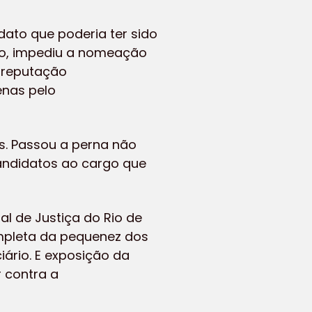
ato que poderia ter sido
roso, impediu a nomeação
a reputação
enas pelo
as. Passou a perna não
candidatos ao cargo que
al de Justiça do Rio de
ompleta da pequenez dos
ário. E exposição da
r contra a