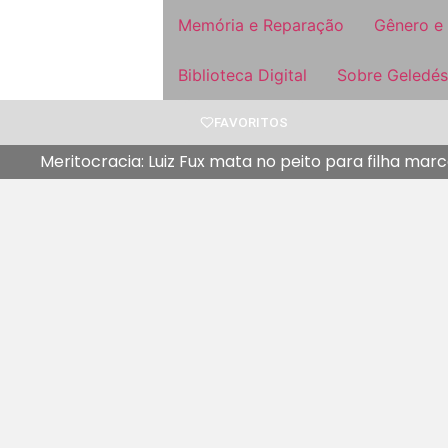
Memória e Reparação
Gênero e
Biblioteca Digital
Sobre Geledés
FAVORITOS
Meritocracia: Luiz Fux mata no peito para filha marc