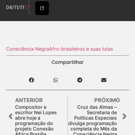
04/11/11
Consciência Negra
Afro-brasileiros e suas lutas
Compartilhar
ANTERIOR
PRÓXIMO
Compositor e
Cruz das Almas –
escritor Nei Lopes
Secretaria de
abre hoje a
Políticas Especiais
programação do
divulga programação
projeto Conexão
completa do Mês da
África Brasília
Consciência Negra