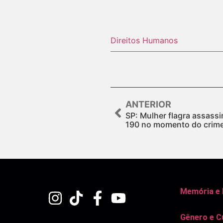
Direitos Humanos
ANTERIOR
SP: Mulher flagra assass
190 no momento do crim
Memória e
Gênero e C