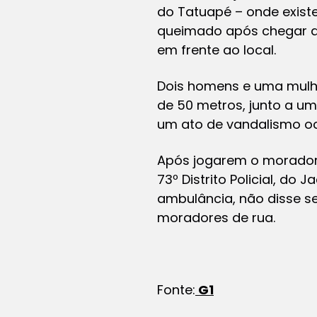
do Tatuapé – onde exist
queimado após chegar ao
em frente ao local.
Dois homens e uma mulhe
de 50 metros, junto a u
um ato de vandalismo oc
Após jogarem o morador d
73º Distrito Policial, d
ambulância, não disse s
moradores de rua.
Fonte:
G1