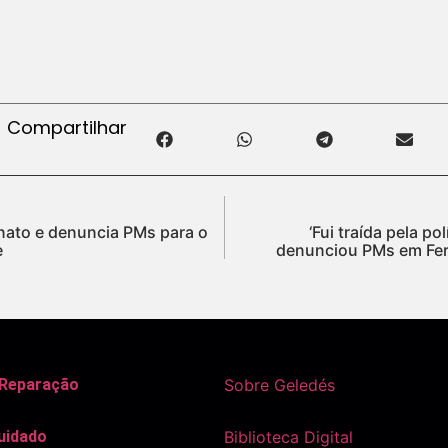
Compartilhar
inato e denuncia PMs para o
‘Fui traída pela po
e
denunciou PMs em Fer
 Reparação
Sobre Geledés
uidado
Biblioteca Digital