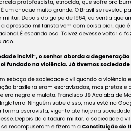
arcela protofascista, etnocida, que sofre pra bu
s. É um choque muito grande. O Brasil se revelou 
 militar. Depois do golpe de 1964, eu sentia que 
a opressão militarista vem com coisa pior, que 
nacional. É escandaloso. Talvez devesse voltar a fa
lado.
iedade incivil”, o senhor aborda a degeneração 
foi fundado na violência. Já tivemos sociedade c
 esboço de sociedade civil quando a violência er
ação brasileira eram escravizados, mas pretos e
ite era negra e mulata. Francisco Jê Acaiaba de
 Inglaterra. Ninguém sabe disso, mas está no Goog
 forma escravista, vigente até hoje na sociedade 
esse. Depois da ditadura militar, a sociedade civi
as se recompuseram e fizeram a
Constituição de 1