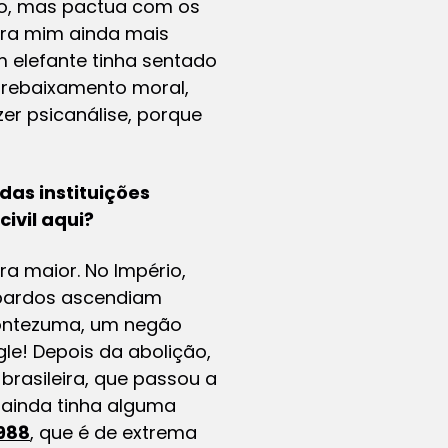
rro, mas pactua com os
para mim ainda mais
um elefante tinha sentado
é rebaixamento moral,
zer psicanálise, porque
das instituições
ivil aqui?
a maior. No Império,
 pardos ascendiam
 Montezuma, um negão
le! Depois da abolição,
brasileira, que passou a
l ainda tinha alguma
988
, que é de extrema