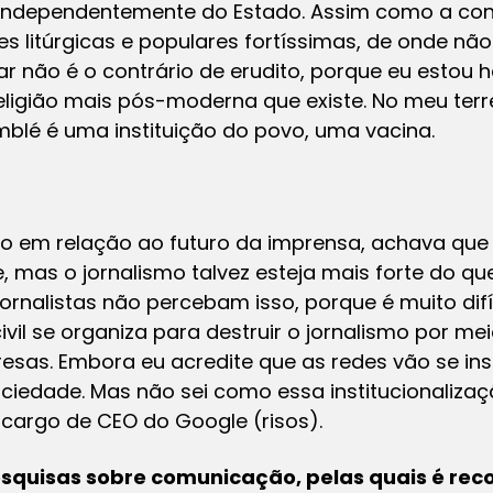
te independentemente do Estado. Assim como a co
ções litúrgicas e populares fortíssimas, de onde n
ar não é o contrário de erudito, porque eu estou
religião mais pós-moderna que existe. No meu terre
blé é uma instituição do povo, uma vacina.
ico em relação ao futuro da imprensa, achava qu
, mas o jornalismo talvez esteja mais forte do q
 jornalistas não percebam isso, porque é muito dif
ivil se organiza para destruir o jornalismo por me
resas. Embora eu acredite que as redes vão se inst
ociedade. Mas não sei como essa institucionalizaçã
 o cargo de CEO do Google
(risos)
.
squisas sobre comunicação, pelas quais é rec