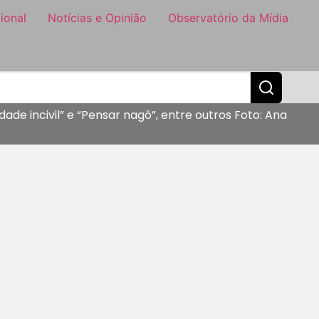
ional
Notícias e Opinião
Observatório da Mídia
de incivil” e “Pensar nagô”, entre outros Foto: Ana