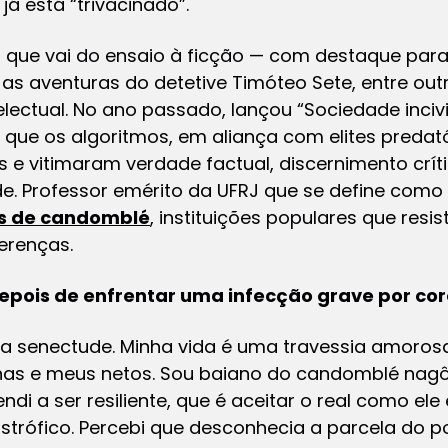
já está “trivacinado”.
 que vai do ensaio à ficção — com destaque para
e as aventuras do detetive Timóteo Sete, entre o
ectual. No ano passado, lançou “Sociedade incivil:
a que os algoritmos, em aliança com elites predat
s e vitimaram verdade factual, discernimento críti
ade. Professor emérito da UFRJ que se define com
os de candomblé
, instituições populares que resi
ferenças.
epois de enfrentar uma infecção grave por co
r a senectude. Minha vida é uma travessia amoro
lhas e meus netos. Sou baiano do candomblé nagô,
ndi a ser resiliente, que é aceitar o real como ele
strófico. Percebi que desconhecia a parcela do po