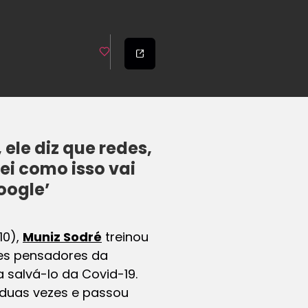
le diz que redes,
ei como isso vai
oogle’
10),
Muniz Sodré
treinou
res pensadores da
 salvá-lo da Covid-19.
o duas vezes e passou