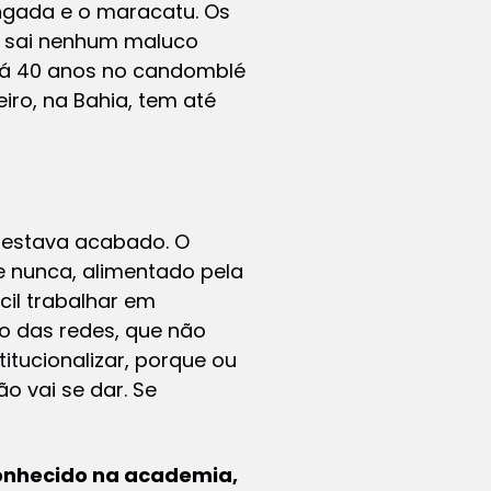
ngada e o maracatu. Os
ão sai nenhum maluco
 há 40 anos no candomblé
iro, na Bahia, tem até
e estava acabado. O
ue nunca, alimentado pela
ícil trabalhar em
io das redes, que não
itucionalizar, porque ou
o vai se dar. Se
onhecido na academia,