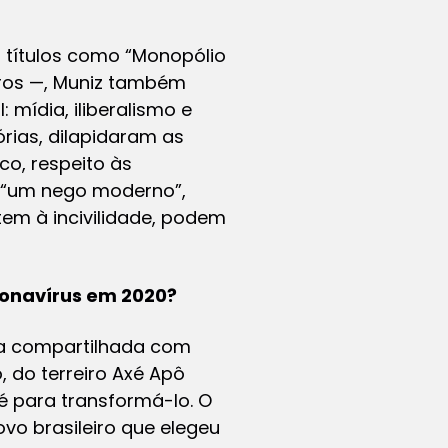
 títulos como “Monopólio
utros —, Muniz também
 mídia, iliberalismo e
órias, dilapidaram as
co, respeito às
o “um nego moderno”,
stem à incivilidade, podem
ronavírus em 2020?
sa compartilhada com
 do terreiro Axé Apô
 é para transformá-lo. O
vo brasileiro que elegeu