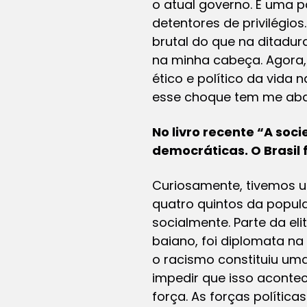
o atual governo. É uma p
detentores de privilégio
brutal do que na ditadura
na minha cabeça. Agora, 
ético e político da vida 
esse choque tem me aba
No livro recente “A soc
democráticas. O Brasil 
Curiosamente, tivemos um
quatro quintos da popul
socialmente. Parte da el
baiano, foi diplomata na
o racismo constituiu uma
impedir que isso acontec
força. As forças polític