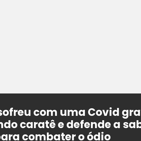
sofreu com uma Covid gra
ndo caratê e defende a sa
ara combater o ódio