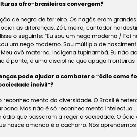
ulturas afro-brasileiras convergem?
ção de negro de terreiro. Os nagôs eram grandes
ociar as diferenças. Zé Limeira, cantador nordes
disse o seguinte: “Eu sou um nego moderno / Foi n
 sou um nego moderno. Sou múltiplo de nasciment
. Meu avô materno, indígena tupinambá. Eu não 
ão é ponte, é uma disciplina que apaga fronteiras 
enças pode ajudar a combater o “ódio como fo
sociedade incivil”?
reconhecimento da diversidade. O Brasil é heter
uburbano. Mas não é só reconhecimento intelectual,
 ódio que passaram a reger a sociedade. O ódio
 que nasce amando é o cachorro. Nós aprendemos