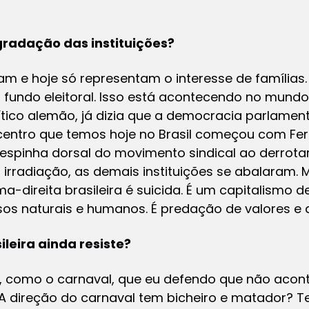
adação das instituições?
am e hoje só representam o interesse de famílias.
 fundo eleitoral. Isso está acontecendo no mundo
lítico alemão, já dizia que a democracia parlam
 centro que temos hoje no Brasil começou com Fe
spinha dorsal do movimento sindical ao derrotar 
 irradiação, as demais instituições se abalaram.
ma-direita brasileira é suicida. É um capitalismo d
os naturais e humanos. É predação de valores e 
ileira ainda resiste?
s, como o carnaval, que eu defendo que não acont
s. A direção do carnaval tem bicheiro e matador?