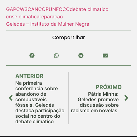
GAP
CW3
CAN
COP
UNFCCC
debate climatico
crise climática
reparação
Geledés – Instituto da Mulher Negra
Compartilhar
ANTERIOR
Na primeira
PRÓXIMO
conferência sobre
abandono de
Pátria Minha:
combustíveis
Geledés promove
fósseis, Geledés
discussão sobre
destaca participação
racismo em novelas
social no centro do
debate climático