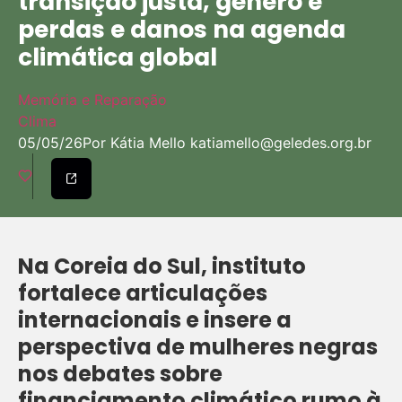
transição justa, gênero e
perdas e danos na agenda
climática global
Memória e Reparação
Clima
05/05/26
Por Kátia Mello
katiamello@geledes.org.br
Na Coreia do Sul, instituto
fortalece articulações
internacionais e insere a
perspectiva de mulheres negras
nos debates sobre
financiamento climático rumo à