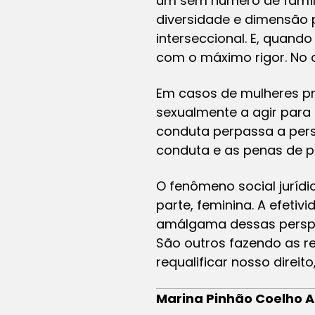
um sem número de famíli
diversidade e dimensão 
interseccional. E, quando
com o máximo rigor. No d
Em casos de mulheres pr
sexualmente a agir para 
conduta perpassa a pers
conduta e as penas de pr
O fenômeno social jurídi
parte, feminina. A efeti
amálgama dessas perspect
São outros fazendo as reg
requalificar nosso dire
Marina Pinhão Coelho A