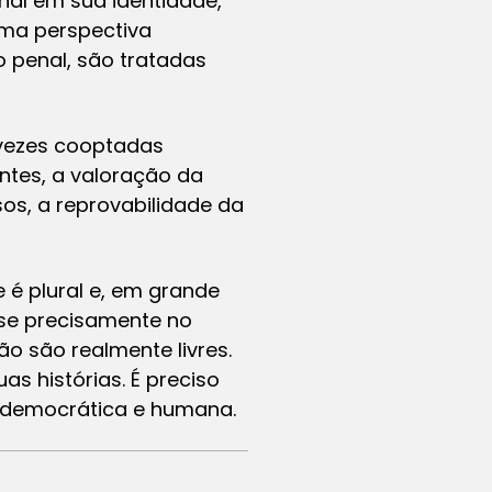
nal em sua identidade,
uma perspectiva
o penal, são tratadas
 vezes cooptadas
entes, a valoração da
os, a reprovabilidade da
 é plural e, em grande
-se precisamente no
o são realmente livres.
as histórias. É preciso
e democrática e humana.