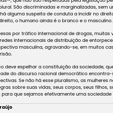
as—, que não são respeitadas pela legislação pe
plural. São discriminadas e marginalizadas, sem 
 há alguma suspeita de conduta a incidir no direit
ireito, o humano ainda é o branco e o masculino.
esas por tráfico internacional de drogas, muitas
redes internacionais de distribuição de entorpec
pectiva masculina, agravando-se, em muitos cas
isão.
co deve espelhar a constituição da sociedade, que
vidade do discurso racional democrático encontra
ivas. Se não há esse pluralismo, as mulheres nã
ras sobre suas vidas, seus corpos, seus filhos, su
ito, para que sejamos efetivamente uma sociedad
raújo