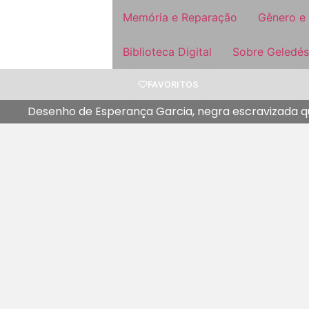
Memória e Reparação
Gênero e
Biblioteca Digital
Sobre Geledés
FAVORITOS
Desenho de Esperança Garcia, negra escravizada qu