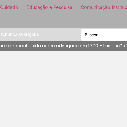
 Cuidado
Educação e Pesquisa
Comunicação Instituc
BUSCA AVANÇADA
e foi reconhecida como advogada em 1770 – Ilustração V