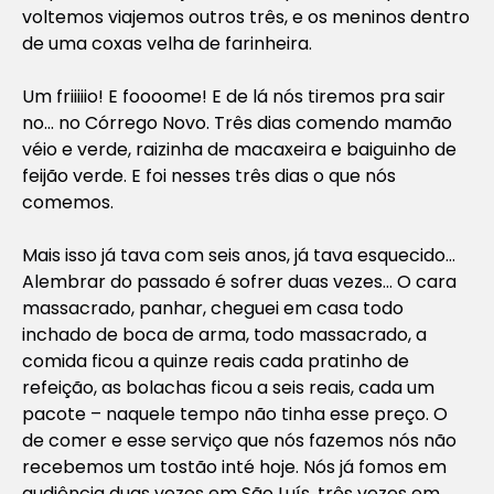
voltemos viajemos outros três, e os meninos dentro
de uma coxas velha de farinheira.
Um friiiiio! E foooome! E de lá nós tiremos pra sair
no… no Córrego Novo. Três dias comendo mamão
véio e verde, raizinha de macaxeira e baiguinho de
feijão verde. E foi nesses três dias o que nós
comemos.
Mais isso já tava com seis anos, já tava esquecido…
Alembrar do passado é sofrer duas vezes… O cara
massacrado, panhar, cheguei em casa todo
inchado de boca de arma, todo massacrado, a
comida ficou a quinze reais cada pratinho de
refeição, as bolachas ficou a seis reais, cada um
pacote – naquele tempo não tinha esse preço. O
de comer e esse serviço que nós fazemos nós não
recebemos um tostão inté hoje. Nós já fomos em
audiência duas vezes em São Luís, três vezes em