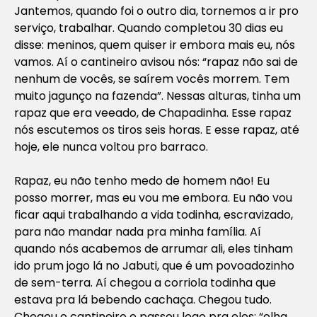
Jantemos, quando foi o outro dia, tornemos a ir pro
serviço, trabalhar. Quando completou 30 dias eu
disse: meninos, quem quiser ir embora mais eu, nós
vamos. Aí o cantineiro avisou nós: “rapaz não sai de
nenhum de vocês, se saírem vocês morrem. Tem
muito jagunço na fazenda”. Nessas alturas, tinha um
rapaz que era veeado, de Chapadinha. Esse rapaz
nós escutemos os tiros seis horas. E esse rapaz, até
hoje, ele nunca voltou pro barraco.
Rapaz, eu não tenho medo de homem não! Eu
posso morrer, mas eu vou me embora. Eu não vou
ficar aqui trabalhando a vida todinha, escravizado,
para não mandar nada pra minha família. Aí
quando nós acabemos de arrumar ali, eles tinham
ido prum jogo lá no Jabuti, que é um povoadozinho
de sem-terra. Aí chegou a corriola todinha que
estava pra lá bebendo cachaça. Chegou tudo.
Chegou o cantineiro e passou logo pra eles: “olha