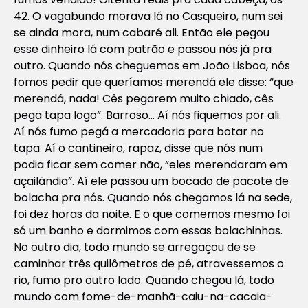
42. O vagabundo morava lá no Casqueiro, num sei
se ainda mora, num cabaré ali. Então ele pegou
esse dinheiro lá com patrão e passou nós já pra
outro. Quando nós cheguemos em João Lisboa, nós
fomos pedir que queríamos merendá ele disse: “que
merendá, nada! Cês pegarem muito chiado, cês
pega tapa logo”. Barroso… Aí nós fiquemos por ali.
Aí nós fumo pegá a mercadoria para botar no
tapa. Aí o cantineiro, rapaz, disse que nós num
podia ficar sem comer não, “eles merendaram em
açailândia”. Aí ele passou um bocado de pacote de
bolacha pra nós. Quando nós chegamos lá na sede,
foi dez horas da noite. E o que comemos mesmo foi
só um banho e dormimos com essas bolachinhas.
No outro dia, todo mundo se arregaçou de se
caminhar três quilômetros de pé, atravessemos o
rio, fumo pro outro lado. Quando chegou lá, todo
mundo com fome-de-manhã-caiu-na-cacaia-