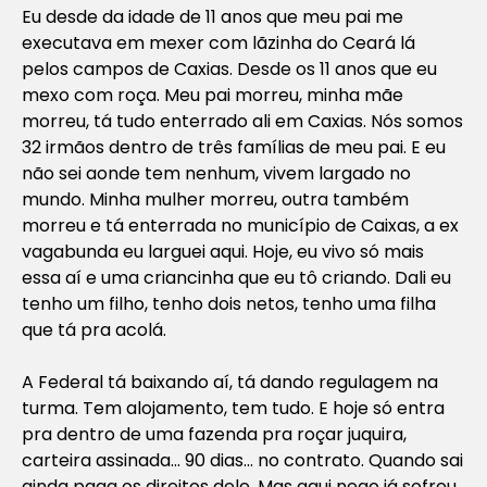
Eu desde da idade de 11 anos que meu pai me
executava em mexer com lãzinha do Ceará lá
pelos campos de Caxias. Desde os 11 anos que eu
mexo com roça. Meu pai morreu, minha mãe
morreu, tá tudo enterrado ali em Caxias. Nós somos
32 irmãos dentro de três famílias de meu pai. E eu
não sei aonde tem nenhum, vivem largado no
mundo. Minha mulher morreu, outra também
morreu e tá enterrada no município de Caixas, a ex
vagabunda eu larguei aqui. Hoje, eu vivo só mais
essa aí e uma criancinha que eu tô criando. Dali eu
tenho um filho, tenho dois netos, tenho uma filha
que tá pra acolá.
A Federal tá baixando aí, tá dando regulagem na
turma. Tem alojamento, tem tudo. E hoje só entra
pra dentro de uma fazenda pra roçar juquira,
carteira assinada… 90 dias… no contrato. Quando sai
ainda paga os direitos dele. Mas aqui nego já sofreu