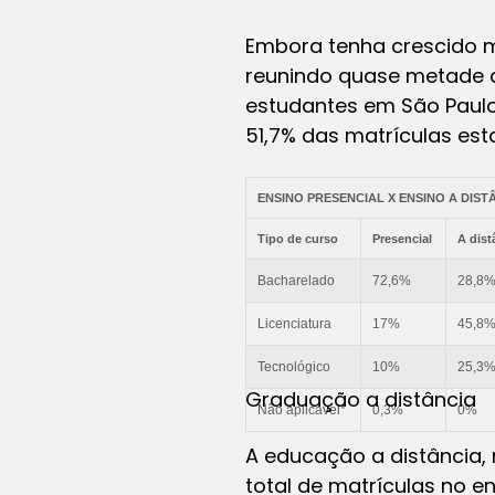
Embora tenha crescido m
reunindo quase metade de
estudantes em São Paulo, 
51,7% das matrículas es
ENSINO PRESENCIAL X ENSINO A DIST
Tipo de curso
Presencial
A dist
Bacharelado
72,6%
28,8
Licenciatura
17%
45,8
Tecnológico
10%
25,3
Graduação a distância
Não aplicável*
0,3%
0%
A educação a distância, 
total de matrículas no en