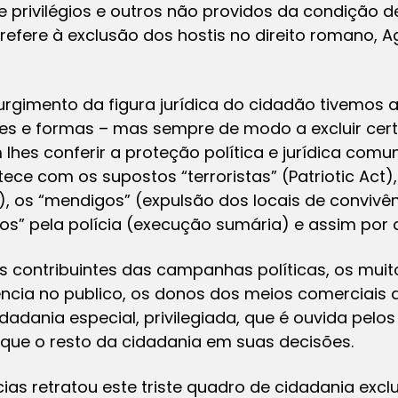
 privilégios e outros não providos da condição 
e refere à exclusão dos hostis no direito romano
gimento da figura jurídica do cidadão tivemos a
es e formas – mas sempre de modo a excluir certo
hes conferir a proteção política e jurídica com
ce com os supostos “terroristas” (Patriotic Act)
, os “mendigos” (expulsão dos locais de convivênc
dos” pela polícia (execução sumária) e assim por 
s contribuintes das campanhas políticas, os muito
uência no publico, os donos dos meios comerciai
dania especial, privilegiada, que é ouvida pelo
que o resto da cidadania em suas decisões.
ias retratou este triste quadro de cidadania exclu