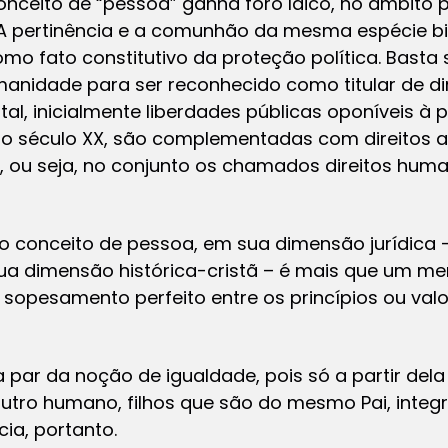
eito de “pessoa” ganha foro laico, no âmbito polí
. A pertinência e a comunhão da mesma espécie b
mo fato constitutivo da proteção política. Basta
manidade para ser reconhecido como titular de di
al, inicialmente liberdades públicas oponíveis à 
r do século XX, são complementadas com direitos
a, ou seja, no conjunto os chamados direitos huma
 conceito de pessoa, em sua dimensão jurídica 
ua dimensão histórica-cristã – é mais que um me
 o sopesamento perfeito entre os princípios ou val
par da noção de igualdade, pois só a partir dela
utro humano, filhos que são do mesmo Pai, inte
ia, portanto.