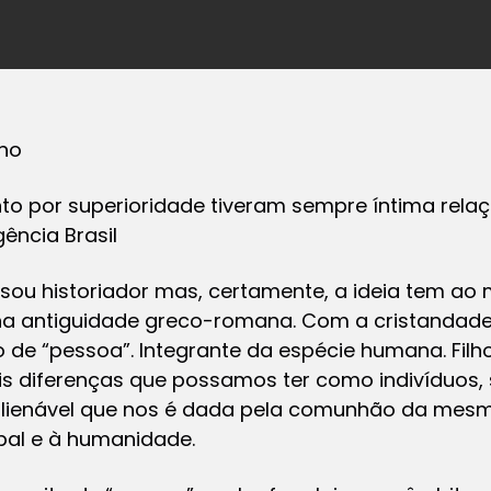
ano
o por superioridade tiveram sempre íntima rela
gência Brasil
 sou historiador mas, certamente, a ideia tem ao
na antiguidade greco-romana. Com a cristandade
o de “pessoa”. Integrante da espécie humana. Fil
ais diferenças que possamos ter como indivíduo
nalienável que nos é dada pela comunhão da mesma
al e à humanidade.