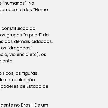
de “humanos”. Na
, Agambem a dos “Homo
 constituição do
s grupos “a priori” da
uns aos demais cidadãos.
, os “drogados”
ia, violência etc), os
diante.
 ricos, as figuras
s de comunicação
s poderes de Estado de
dente no Brasil. De um