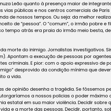
nuza Leão quanto à presença maior de integrante
as vias públicas e nos centros comerciais de Paris
renda de nossos tempos. Ou seja: da melhor reali
nceito de “pessoa”. O “comum”, o irmão pobre e f
co tempo atrás era praia do irmão meio besta, de
a morte do inimigo. Jornalistas investigativos. S
m). Apontam a execução de pessoas por agentes 
es criminais. E pior: com o apoio expressivo de 
nimigo” desprovido da condição mínima que dever
to a vida.
s de opinião desenha a tragédia. Se fôssemos pe
utorgaríamos a nossos policias o poder máximo 
nia estatal em sua maior violência. Decidir sobre
 a vida e a morte das pessoas. Decidir, portanto,