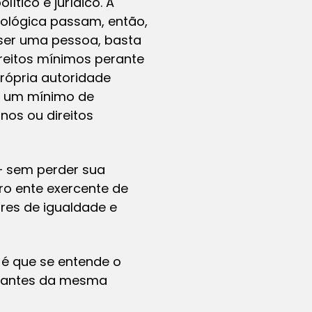
tico e jurídico. A
iológica passam, então,
 ser uma pessoa, basta
reitos mínimos perante
própria autoridade
 a um mínimo de
nos ou direitos
– sem perder sua
ro ente exercente de
ores de igualdade e
 é que se entende o
grantes da mesma