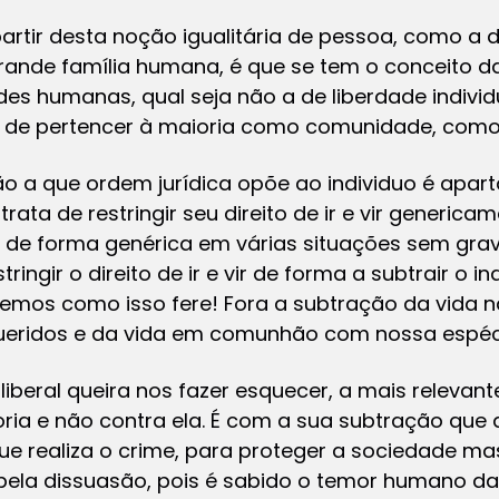
rtir desta noção igualitária de pessoa, como a d
rande família humana, é que se tem o conceito da
des humanas, qual seja não a de liberdade indivi
e de pertencer à maioria como comunidade, como 
ão a que ordem jurídica opõe ao individuo é apar
ata de restringir seu direito de ir e vir generica
o de forma genérica em várias situações sem gra
tringir o direito de ir e vir de forma a subtrair o 
mos como isso fere! Fora a subtração da vida 
ueridos e da vida em comunhão com nossa espéc
liberal queira nos fazer esquecer, a mais relevant
ia e não contra ela. É com a sua subtração que 
 que realiza o crime, para proteger a sociedade m
ela dissuasão, pois é sabido o temor humano da