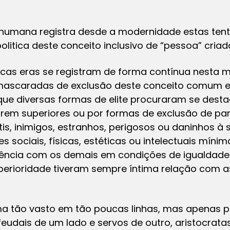
 humana registra desde a modernidade estas tent
olitica deste conceito inclusivo de “pessoa” cria
iscas eras se registram de forma contínua nesta
scaradas de exclusão deste conceito comum e i
io que diversas formas de elite procuraram se dest
arem superiores ou por formas de exclusão de par
is, inimigos, estranhos, perigosos ou daninhos 
 sociais, físicas, estéticas ou intelectuais míni
vência com os demais em condições de igualdade
erioridade tiveram sempre íntima relação com a
ma tão vasto em tão poucas linhas, mas apenas 
udais de um lado e servos de outro, aristocratas e