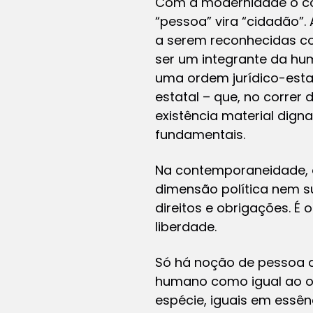
Com a modernidade o conc
“pessoa” vira “cidadão”
a serem reconhecidas co
ser um integrante da hu
uma ordem jurídico-estat
estatal – que, no corre
existência material dign
fundamentais.
Na contemporaneidade, o
dimensão política nem s
direitos e obrigações. É
liberdade.
Só há noção de pessoa a 
humano como igual ao o
espécie, iguais em essênc