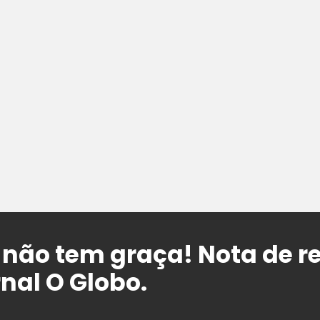
ão tem graça! Nota de r
nal O Globo.