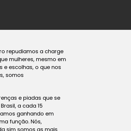
iro repudiamos a charge
re que mulheres, mesmo em
 e escolhas, o que nos
es, somos
renças e piadas que se
rasil, a cada 15
inuamos ganhando em
a função. Nós,
nda sim somos as mais