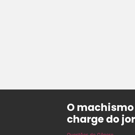
O machismo n
charge do jor
Questões de Gênero