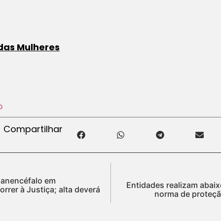
das Mulheres
o
Compartilhar
 anencéfalo em
Entidades realizam abaix
rer à Justiça; alta deverá
norma de proteçã