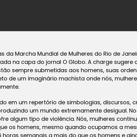
tas da Marcha Mundial de Mulheres do Rio de Jane
blicada na capa do jornal O Globo. A charge suge
estão sempre submetidas aos homens, suas ordens
jeto de um imaginário machista onde nós, mulher
amente.
 em um repertório de simbologias, discursos, c
produzindo um mundo extremamente desigual. No B
re algum tipo de violência. Nós, mulheres cont
que os homens, mesmo quando ocupamos a mesm
6 horas semanais a mais do que os homens e ai