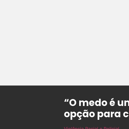
“O medo é um
opção para c
Violência Racial e Policial