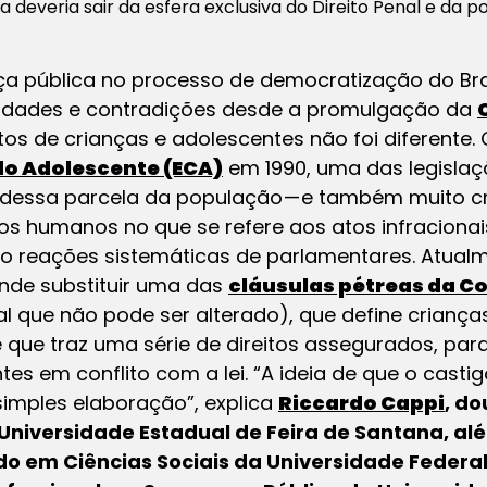
 deveria sair da esfera exclusiva do Direito Penal e da po
a pública no processo de democratização do Bras
uidades e contradições desde a promulgação da
os de crianças e adolescentes não foi diferente.
do Adolescente (ECA)
em 1990, uma das legisla
 dessa parcela da população — e também muito c
itos humanos no que se refere aos atos infraciona
o reações sistemáticas de parlamentares. Atualm
nde substituir uma das
cláusulas pétreas da Co
nal que não pode ser alterado), que define crian
 que traz uma série de direitos assegurados, para
es em conflito com a lei. “A ideia de que o casti
simples elaboração”, explica
Riccardo Cappi
, do
 Universidade Estadual de Feira de Santana, al
o em Ciências Sociais da Universidade Federa