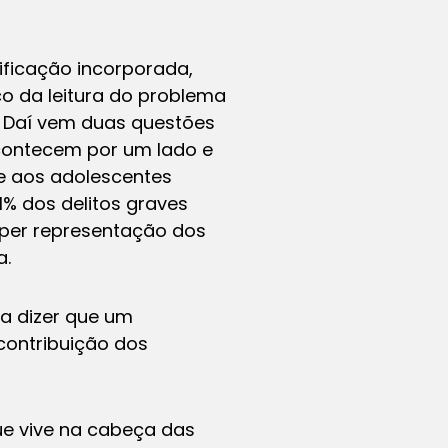
ificação incorporada,
co da leitura do problema
. Daí vem duas questões
acontecem por um lado e
be aos adolescentes
1% dos delitos graves
iper representação dos
a.
ra dizer que um
contribuição dos
que vive na cabeça das