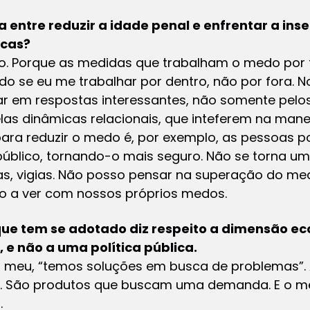
ca entre reduzir a idade penal e enfrentar a in
icas?
o. Porque as medidas que trabalham o medo por 
do se eu me trabalhar por dentro, não por fora. 
ar em respostas interessantes, não somente pelo
elas dinâmicas relacionais, que inteferem na man
i para reduzir o medo é, por exemplo, as pessoas 
público, tornando-o mais seguro. Não se torna u
, vigias. Não posso pensar na superação do medo
o a ver com nossos próprios medos.
a que tem se adotado diz respeito a dimensão 
 e não a uma política pública.
meu, “temos soluções em busca de problemas”. A
ia. São produtos que buscam uma demanda. E o me
.