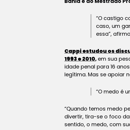
Bahia e do Mestrado Pr
“O castigo 
caso, um gan
essa”, afirm
Cappi estudou os disc
1993 e 2010
,
em sua pesq
idade penal para 16 anos
legítima. Mas se apoiar 
“O medo é um
“Quando temos medo pen
divertir, tira-se o foco
sentido, o medo, com su