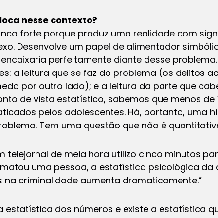
oloca nesse contexto?
anca forte porque produz uma realidade com sign
nexo. Desenvolve um papel de alimentador simbóli
e encaixaria perfeitamente diante desse problema
s: a leitura que se faz do problema (os delitos 
do por outro lado); e a leitura da parte que ca
nto de vista estatístico, sabemos que menos de 
ticados pelos adolescentes. Há, portanto, uma h
oblema. Tem uma questão que não é quantitativ
m telejornal de meia hora utilizo cinco minutos pa
matou uma pessoa, a estatística psicológica da 
s na criminalidade aumenta dramaticamente.”
a estatística dos números e existe a estatística 