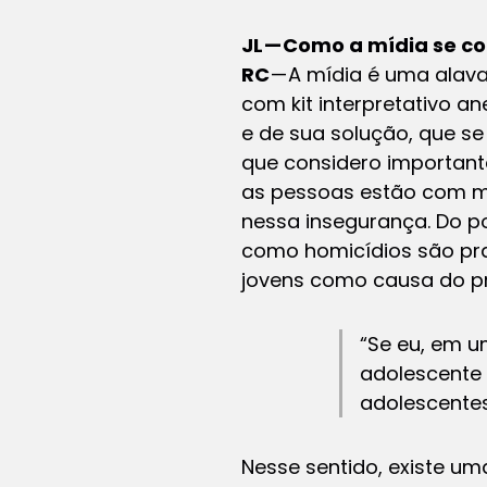
JL — Como a mídia se c
RC
— A mídia é uma alav
com kit interpretativo a
e de sua solução, que s
que considero importante
as pessoas estão com me
nessa insegurança. Do po
como homicídios são pra
jovens como causa do pr
“Se eu, em u
adolescente 
adolescente
Nesse sentido, existe um