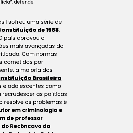
lícia”, defende
il sofreu uma série de
Constituição de 1988
.
 O país aprovou o
ções mais avançadas do
riticada. Com normas
is cometidos por
ente, a maioria dos
nstituição Brasileira
ças e adolescentes como
 recrudescer as políticas
go resolve os problemas é
utor em criminologia e
ém de professor
l do Recôncavo da