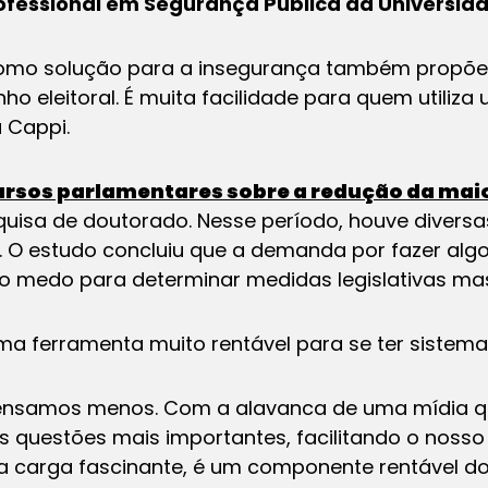
ofessional em Segurança Pública da Universid
como solução para a insegurança também propõe 
ho eleitoral. É muita facilidade para quem utiliz
a Cappi.
ursos parlamentares sobre a redução da mai
uisa de doutorado. Nesse período, houve diversas
. O estudo concluiu que a demanda por fazer alg
no medo para determinar medidas legislativas mas
a ferramenta muito rentável para se ter sistemas
samos menos. Com a alavanca de uma mídia qu
 das questões mais importantes, facilitando o nos
a carga fascinante, é um componente rentável do