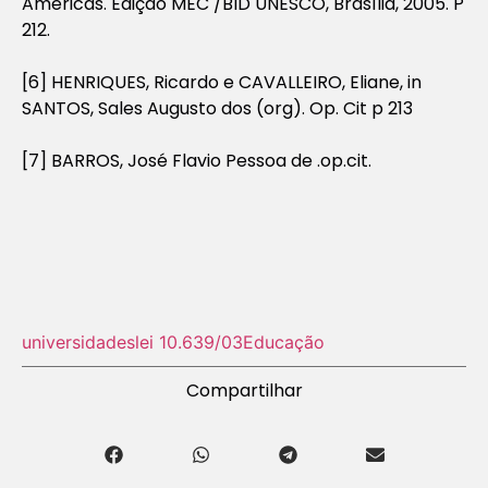
Américas. Edição MEC /BID UNESCO, Brasília, 2005. P
212.
[6] HENRIQUES, Ricardo e CAVALLEIRO, Eliane,
in
SANTOS, Sales Augusto dos (org). Op. Cit p 213
[7] BARROS, José Flavio Pessoa de .op.cit.
universidades
lei 10.639/03
Educação
Compartilhar