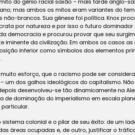
o mito do gênio racial saxão – mais tarde anglo-sa
ariano; mas ambos os mitos eram variantes do tem
 não-brancos. Sua gênese foi política. Knox proc
ta por natureza e por isso o futuro dominador d
 da democracia e procurou provar que seu surgim
e iminente da civilização. Em ambos os casos a
sição inferior como símbolos dos elementos prim
.
 muito esforço, que o racismo pode ser conside
 um dos galhos ideológicos do capitalismo. Não
e depois desenvolveu-se tão dinamicamente na Al
a de dominação do imperialismo em escala plan
particular.
sistema colonial e o pilar de seu êxito: de um lad
s áreas ocupadas e, de outro, justificar o tráfic