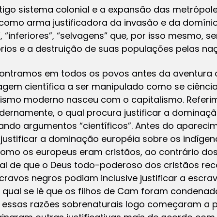
o sistema colonial e a expansão das metrópole
como arma justificadora da invasão e da domíni
 “inferiores”, “selvagens” que, por isso mesmo, 
rios e a destruição de suas populações pelas naçõ
contramos em todos os povos antes da aventura c
gem científica a ser manipulado como se ciência 
cismo moderno nasceu com o capitalismo. Refer
rnamente, o qual procura justificar a dominaç
ando argumentos “científicos”. Antes do aparecim
a justificar a dominação européia sobre os indí
Como os europeus eram cristãos, ao contrário do
ral de que o Deus todo-poderoso dos cristãos r
cravos negros podiam inclusive justificar a es
 qual se lê que os filhos de Cam foram condenad
 essas razões sobrenaturais logo começaram a p