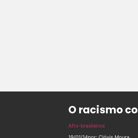
O racismo c
Afro-brasileiros
19/01/14
por: Clóvis Moura