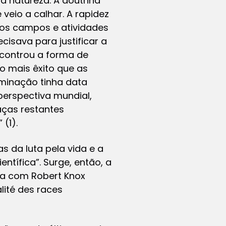
a natureza. A doutrina
veio a calhar. A rapidez
os campos e atividades
isava para justificar a
ncontrou a forma de
o mais êxito que as
dominação tinha data
perspectiva mundial,
ças restantes
(1).
s da luta pela vida e a
tífica”. Surge, então, a
rra com Robert Knox
lité des races