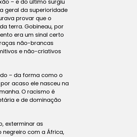
xão – e do último surgiu
a geral da superioridade
urava provar que o
a terra. Gobineau, por
ento era um sinal certo
s raças não-brancas
itivos e não-criativos
rado – da forma como o
 por acaso ele nasceu na
emanha. O racismo é
etária e de dominação
o, exterminar as
o negreiro com a África,