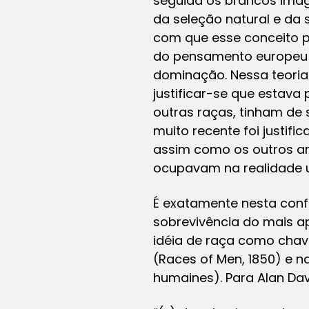
seguida os brancos imagi
da seleção natural e da 
com que esse conceito 
do pensamento europeu n
dominação. Nessa teoria
justificar-se que estav
outras raças, tinham de s
muito recente foi justif
assim como os outros a
ocupavam na realidade um
É exatamente nesta confl
sobrevivência do mais ap
idéia de raça como chave
(Races of Men, 1850) e n
humaines). Para Alan Dav