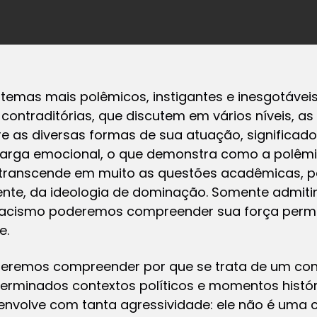
temas mais polêmicos, instigantes e inesgotáve
contraditórias, que discutem em vários níveis, a
bre as diversas formas de sua atuação, significa
rga emocional, o que demonstra como a polêm
o transcende em muito as questões acadêmicas, p
nte, da ideologia de dominação. Somente admitin
o racismo poderemos compreender sua força perma
e.
eremos compreender por que se trata de um conc
rminados contextos políticos e momentos histór
senvolve com tanta agressividade: ele não é uma 