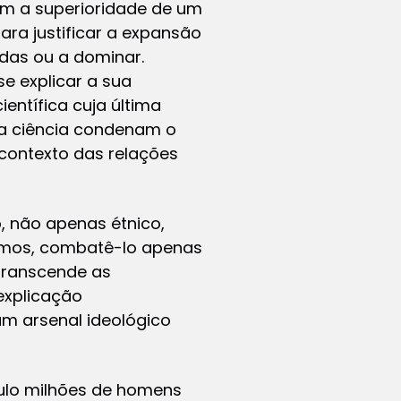
em a superioridade de um
ra justificar a expansão
das ou a dominar.
e explicar a sua
ntífica cuja última
 da ciência condenam o
contexto das relações
, não apenas étnico,
samos, combatê-lo apenas
 transcende as
explicação
um arsenal ideológico
culo milhões de homens