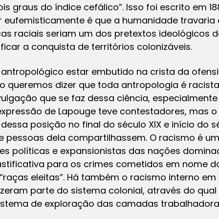
 graus do índice cefálico”. Isso foi escrito em 18
r eufemisticamente é que a humanidade travaria 
nças raciais seriam um dos pretextos ideológicos 
icar a conquista de territórios colonizáveis.
antropológico estar embutido na crista da ofensi
queremos dizer que toda antropologia é racista. 
ulgação que se faz dessa ciência, especialmente 
A expressão de Lapouge teve contestadores, mas o q
dessa posição no final do século XIX e início do s
e pessoas dela compartilhassem. O racismo é um 
es políticas e expansionistas das nações domin
tificativa para os crimes cometidos em nome do 
e “raças eleitas”. Há também o racismo interno em
zeram parte do sistema colonial, através do qual
stema de exploração das camadas trabalhadoras