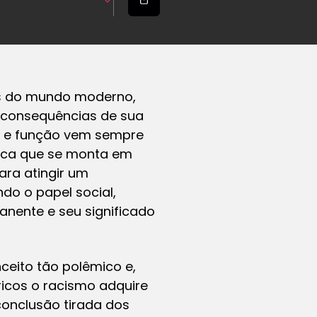
is do mundo moderno,
s consequências de sua
do e função vem sempre
ica que se monta em
ara atingir um
do o papel social,
nente e seu significado
eito tão polêmico e,
icos o racismo adquire
conclusão tirada dos