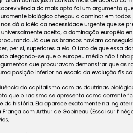
naram outras justificativas mais de acordo com 
sobrevivência do mais apto foi um argumento que 
puramente biológico chegou a dominar em todos 
os dá a idéia da necessidade urgente que se prec
 universalmente aceita, a dominação européia e
a procurando. Já que os brancos haviam conseguid
er, per si, superiores a ela. O fato de que essa 
icado alegando-se que o europeu médio não tinha 
rgumentos que procuravam demonstrar que as ra
a posição inferior na escala da evolução física” 
uência do capitalismo com as doutrinas biológica
to que o racismo se apresenta como corrente “cien
 da história. Ela aparece exatamente na Inglate
a França com Arthur de Gobineau (Essai sur l’inéga
ies,