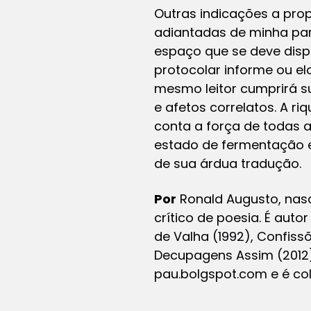
Outras indicações a prop
adiantadas de minha part
espaço que se deve disp
protocolar informe ou e
mesmo leitor cumprirá s
e afetos correlatos
. A r
conta a força de todas 
estado de fermentação e
de sua árdua tradução.
Por
Ronald Augusto, nasce
crítico de poesia. É aut
de Valha (1992), Confiss
Decupagens Assim (2012)
pau.bolgspot.com e é col