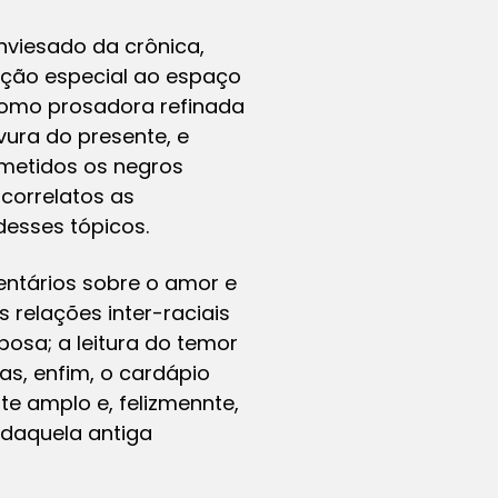
nviesado da crônica,
nção especial ao espaço
 como prosadora refinada
vura do presente, e
bmetidos os negros
 correlatos
as
desses tópicos.
entários sobre o amor e
s relações inter-raciais
bosa; a leitura do temor
as, enfim, o cardápio
 amplo e, felizmennte,
daquela antiga