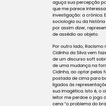
aguça sua percepção par
que me parece interessan
investigação: a crônica
sociologia ou da históri
por assim dizer, repres
de assédio ao objeto.
Por outro lado,
Racismo n
Cidinha da Silva vem fa
de um discurso
soft
sobr
de uma mudança na forma 
Cidinha, ao optar pelas 
postada de cima para bai
ligados às representaçõ
sua imagética. Isto é, o
leitor me perdoe o jogo 
cena “o problema do bran