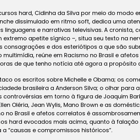
scursos
hard
, Cidinha da Silva por meio do modo e
vanche dissimulado em ritmo
soft
, dedica uma ate
 linguagens e narrativas televisivas. A cronista,
 extremo apetite sígnico –, situa seu texto na ner
s consagrações e dos esteriótipos a que são su
 multimídia, reúne em
Racismo no Brasil e afetos
ras de que tenho notícia até agora a propósito 
aco os escritos sobre Michelle e Obama; os com
adede brasileira a Anderson Silva; o olhar para a
as controvérsias em torno à figura de Joaquim Bar
Ellen Oléria, Jean Wylis, Mano Brown e as doméstic
 no Brasil e afetos correlatos
é assombrosamente
sos
hard
evocados mais acima, quanto à falação 
a a “causas e compromissos históricos”.