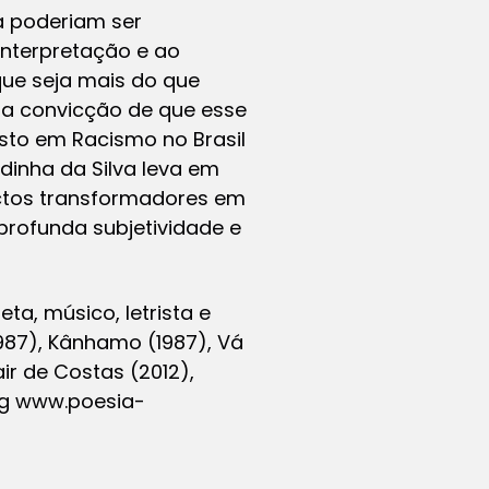
a poderiam ser
interpretação e ao
que seja mais do que
 a convicção de que esse
osto em
Racismo no Brasil
dinha da Silva leva em
ectos transformadores em
profunda subjetividade e
ta, músico, letrista e
1987), Kânhamo (1987), Vá
ir de Costas (2012),
og www.poesia-