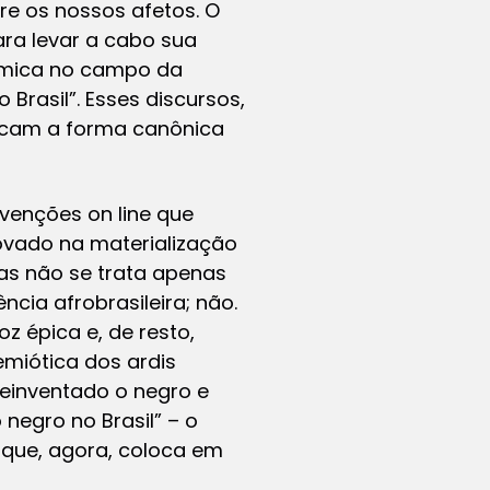
re os nossos afetos. O
ara levar a cabo sua
dêmica no campo da
Brasil”. Esses discursos,
dicam a forma canônica
ervenções
on line
que
ovado na materialização
as não se trata apenas
cia afrobrasileira; não.
z épica e, de resto,
emiótica dos ardis
einventado o negro e
negro no Brasil” – o
o que, agora, coloca em