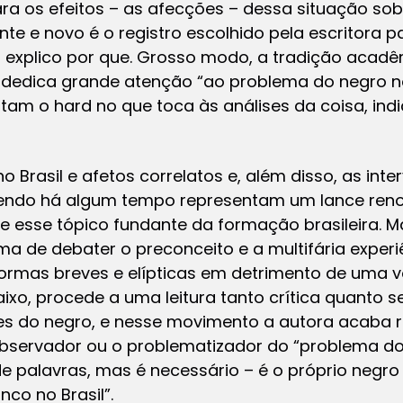
a os efeitos – as afecções – dessa situação sob
te e novo é o registro escolhido pela escritora p
. E explico por que. Grosso modo, a tradição aca
a dedica grande atenção “ao problema do negro no 
entam o
hard
no que toca às análises da coisa, in
o Brasil e afetos correlatos
e, além disso, as int
zendo há algum tempo representam um lance ren
e esse tópico fundante da formação brasileira. M
de debater o preconceito e a multifária experiên
formas breves e elípticas em detrimento de uma vo
xo, procede a uma leitura tanto crítica quanto s
es do negro, e nesse movimento a autora acaba r
 observador ou o problematizador do “problema do 
de palavras, mas é necessário – é o próprio negr
co no Brasil”.