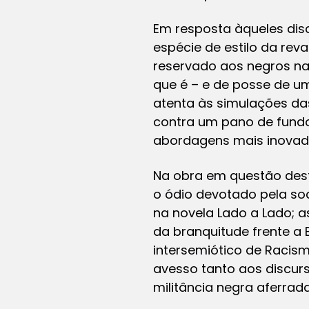
Em resposta àqueles di
espécie de estilo da re
reservado aos negros nas
que é – e de posse de um
atenta às simulações da
contra um pano de fundo
abordagens mais inovado
Na obra em questão dest
o ódio devotado pela soci
na novela
Lado a Lado
; 
da branquitude frente a 
intersemiótico de
Racismo
avesso tanto aos discur
militância negra aferrad