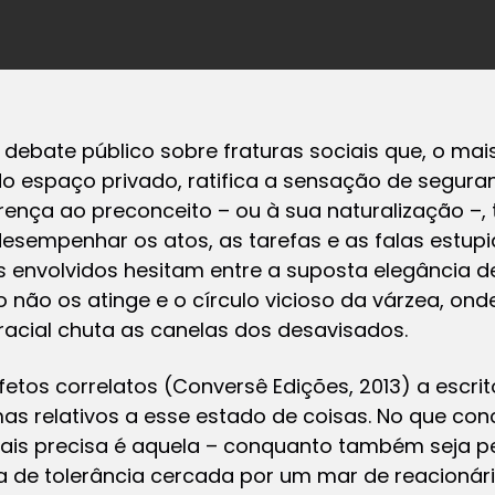
debate público sobre fraturas sociais que, o ma
do espaço privado, ratifica a sensação de segur
rença ao preconceito – ou à sua naturalização –,
esempenhar os atos, as tarefas e as falas estupi
s envolvidos hesitam entre a suposta elegância d
 não os atinge e o círculo vicioso da várzea, ond
racial chuta as canelas dos desavisados.
fetos correlatos
(Conversê Edições, 2013) a escrit
emas relativos a esse estado de coisas. No que co
ais precisa é aquela – conquanto também seja p
ha de tolerância cercada por um mar de reacionári