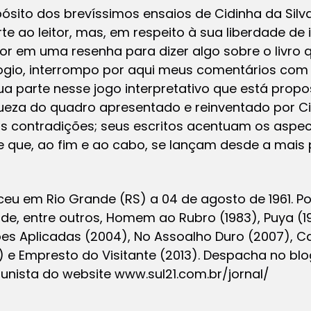
ósito dos brevíssimos ensaios de Cidinha da Silv
e ao leitor, mas, em respeito à sua liberdade de 
or em uma resenha para dizer algo sobre o livro 
logio, interrompo por aqui meus comentários com
ua parte nesse jogo interpretativo que está prop
iqueza do quadro apresentado e reinventado por Ci
as contradições; seus escritos acentuam os asp
 que, ao fim e ao cabo, se lançam desde a mais 
u em Rio Grande (RS) a 04 de agosto de 1961. Poe
or de, entre outros, Homem ao Rubro (1983), Puya (
ões Aplicadas (2004), No Assoalho Duro (2007), Ca
 e Empresto do Visitante (2013). Despacha no bl
unista do website www.sul21.com.br/jornal/