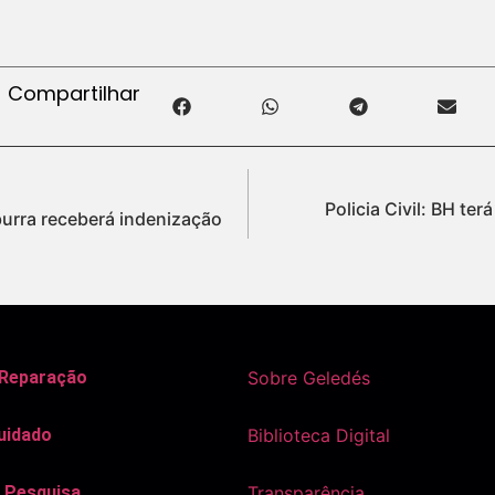
Compartilhar
Policia Civil: BH te
rra receberá indenização
 Reparação
Sobre Geledés
uidado
Biblioteca Digital
 Pesquisa
Transparência