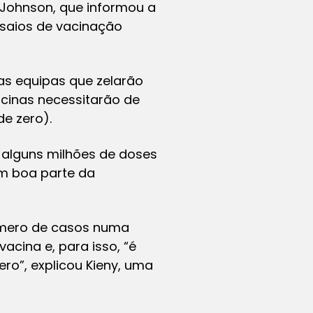
 Johnson, que informou a
nsaios de vacinação
as equipas que zelarão
acinas necessitarão de
e zero).
 alguns milhões de doses
m boa parte da
úmero de casos numa
cina e, para isso, “é
o”, explicou Kieny, uma