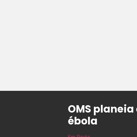
OMS planeia 
ébola
Em Pauta