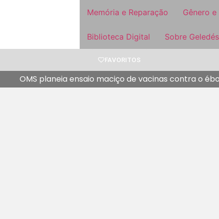
Memória e Reparação
Gênero e
Biblioteca Digital
Sobre Geledés
FAVORITOS
OMS planeia ensaio maciço de vacinas contra o ébo