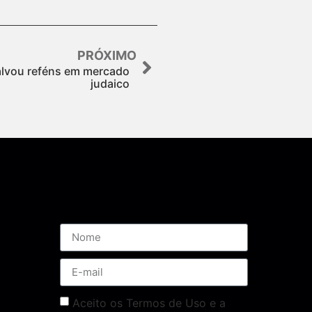
PRÓXIMO
lvou reféns em mercado
judaico
Assine nossa Newsletter
Aceito os Termos de Uso e a