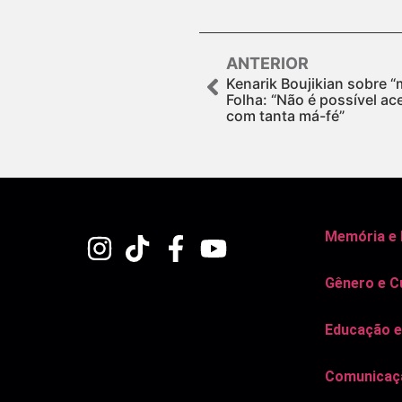
ANTERIOR
Kenarik Boujikian sobre “
Folha: “Não é possível ac
com tanta má-fé”
Memória e
Gênero e C
Educação e
Comunicaçã