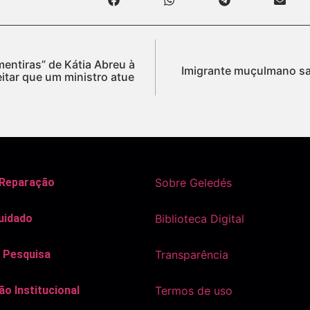
mentiras” de Kátia Abreu à
Imigrante muçulmano sa
eitar que um ministro atue
 Reparação
Sobre Geledés
uidado
Biblioteca Digital
 Pesquisa
Transparência
o Institucional
Termos de uso