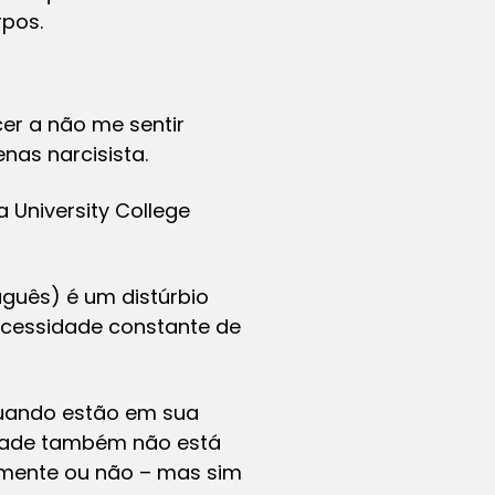
rpos.
er a não me sentir
nas narcisista.
 University College
uguês) é um distúrbio
ecessidade constante de
quando estão em sua
idade também não está
almente ou não – mas sim