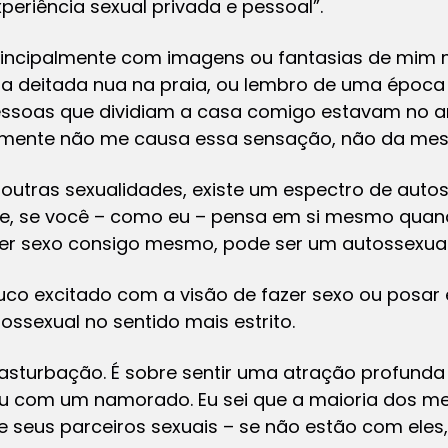
periência sexual privada e pessoal”.
incipalmente com imagens ou fantasias de mim 
deitada nua na praia, ou lembro de uma época
ssoas que dividiam a casa comigo estavam no an
smente não me causa essa sensação, não da me
utras sexualidades, existe um espectro de autos
ue, se você – como eu – pensa em si mesmo quan
er sexo consigo mesmo, pode ser um autossexual 
co excitado com a visão de fazer sexo ou posar e
ssexual no sentido mais estrito.
sturbação. É sobre sentir uma atração profunda 
u com um namorado. Eu sei que a maioria dos me
seus parceiros sexuais – se não estão com ele