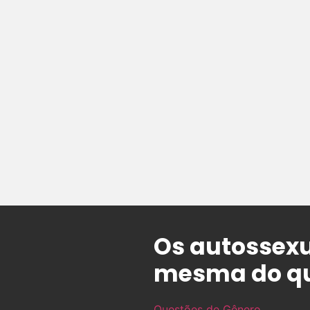
Os autossexu
mesma do que
Questões de Gênero