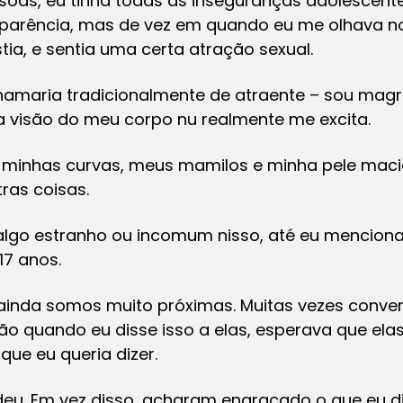
oas, eu tinha todas as inseguranças adolescente
parência, mas de vez em quando eu me olhava n
ia, e sentia uma certa atração sexual.
hamaria tradicionalmente de atraente – sou ma
a visão do meu corpo nu realmente me excita.
minhas curvas, meus mamilos e minha pele mac
ras coisas.
algo estranho ou incomum nisso, até eu menciona
17 anos.
ainda somos muito próximas. Muitas vezes conv
tão quando eu disse isso a elas, esperava que e
ue eu queria dizer.
u. Em vez disso, acharam engraçado o que eu di