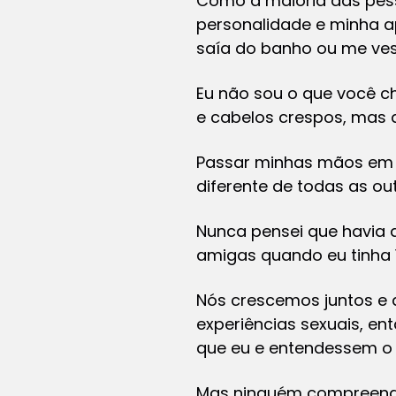
Como a maioria das pess
personalidade e minha a
saía do banho ou me vest
Eu não sou o que você c
e cabelos crespos, mas 
Passar minhas mãos em 
diferente de todas as out
Nunca pensei que havia 
amigas quando eu tinha 
Nós crescemos juntos e 
experiências sexuais, en
que eu e entendessem o q
Mas ninguém compreende