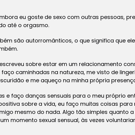
 embora eu goste de sexo com outras pessoas, pr
o até o orgasmo.
bém são autorromânticos, o que significa que el
ambém.
, escreveu sobre estar em um relacionamento co
, faço caminhadas na natureza, me visto de linge
scuridão e me aqueço na minha própria presença
las e faço danças sensuais para o meu próprio e
ositiva sobre a vida, eu faço muitas coisas para
omigo mesmo do nada. Algo tão simples quanto 
um momento sexual sensual, às vezes voluntaria