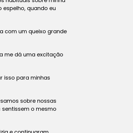
s habituais sobre minha
o espelho, quando eu
gra com um queixo grande
ia me dá uma excitação
r isso para minhas
ersamos sobre nossas
las sentissem o mesmo
zia e continuaram