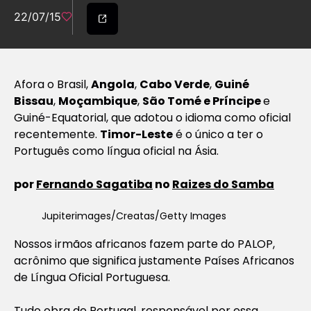
22/07/15
Afora o Brasil,
Angola
,
Cabo Verde
,
Guiné
Bissau
,
Moçambique
,
São Tomé e Príncipe
e
Guiné-Equatorial, que adotou o idioma como oficial
recentemente.
Timor-Leste
é o único a ter o
Português como língua oficial na Ásia.
por
Fernando Sagatiba
no
Raizes do Samba
Jupiterimages/Creatas/Getty Images
Nossos irmãos africanos fazem parte do PALOP,
acrônimo que significa justamente Países Africanos
de Língua Oficial Portuguesa.
Tudo obra de Portugal, responsável por essa