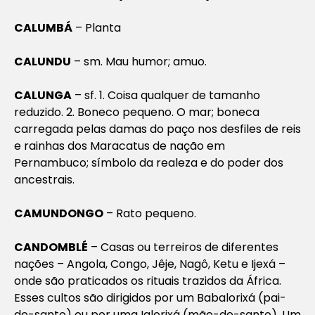
CALUMBÁ
– Planta
CALUNDU
– sm. Mau humor; amuo.
CALUNGA
– sf. 1. Coisa qualquer de tamanho
reduzido. 2. Boneco pequeno. O mar; boneca
carregada pelas damas do paço nos desfiles de reis
e rainhas dos Maracatus de nação em
Pernambuco; símbolo da realeza e do poder dos
ancestrais.
CAMUNDONGO
– Rato pequeno.
CANDOMBLÉ
– Casas ou terreiros de diferentes
nações – Angola, Congo, Jêje, Nagô, Ketu e Ijexá –
onde são praticados os rituais trazidos da África.
Esses cultos são dirigidos por um Babalorixá (pai-
de-santo) ou por uma Ialorixá (mãe-de-santo). Um