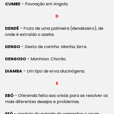
CUMBE
– Povoação em Angola.
D
DENDÊ
– Fruto de uma palmeira (dendezeiro), de
onde é extraído o azeite.
DENGO
– Gesto de carinho. Manha, birra.
DENGOSO
– Manhoso. Chorão.
DIAMBA
– Um tipo de erva alucinógena.
E
EBÓ
– Oferenda feita aos orixás para se resolver os
mais diferentes desejos e problemas.
EFÓ
– espécie de guisado de camarões e ervas,