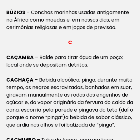
BÚZIOS
– Conchas marinhas usadas antigamente
na África como moedas e, em nossos dias, em
cerimônias religiosas e em jogos de previsão.
C
CAÇAMBA
– Balde para tirar água de um poço;
local onde se depositam detritos.
CACHAÇA
– Bebida alcoólica; pinga; durante muito
tempo, os negros escravizados, banhados em suor,
giravam manualmente as rodas dos engenhos de
açúcar e, do vapor originário da fervura do caldo da
cana, escorria pela parede e pingava do teto (daí o
porque o nome “pinga”)a bebida de sabor clássico,
que ardia nos olhos e foi batizada de “pinga”.
CACHIMBO
– Tubo de fumar, com um lugar