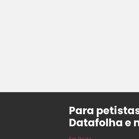
Para petista
Datafolha e 
Em Pauta