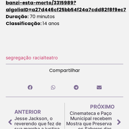
banzi-esta-morto/3315989?
algoliaID=a27d446cf25bb54f24a7cdd82f8f9ec7
Duração:
70 minutos
Classificação:
14 anos
segregação racial
teatro
Compartilhar
PRÓXIMO
ANTERIOR
Cinemateca e Paço
Jesse Jackson, o
Municipal recebem
reverendo que fez de
Mostra que Preserva
sua marcha a justiça
os Saberes das