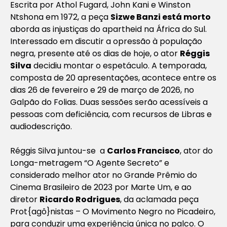
Escrita por Athol Fugard, John Kani e Winston
Ntshona em 1972, a peça
Sizwe Banzi está morto
aborda as injustiças do apartheid na África do Sul.
Interessado em discutir a opressão à população
negra, presente até os dias de hoje, o ator
Réggis
Silva
decidiu montar o espetáculo. A temporada,
composta de 20 apresentações, acontece entre os
dias 26 de fevereiro e 29 de março de 2026, no
Galpão do Folias. Duas sessões serão acessíveis a
pessoas com deficiência, com recursos de Libras e
audiodescrição.
Réggis Silva juntou-se a
Carlos Francisco
, ator do
Longa-metragem “O Agente Secreto” e
considerado melhor ator no Grande Prêmio do
Cinema Brasileiro de 2023 por
Marte Um
, e ao
diretor
Ricardo Rodrigues
, da aclamada peça
Prot{agô}nistas – O Movimento Negro no Picadeiro
,
para conduzir uma experiência única no palco. O