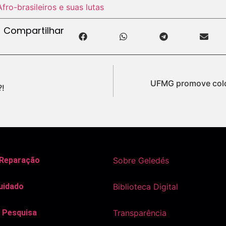
Afro-brasileiros e suas lutas
Compartilhar
UFMG promove coló
?!
 Reparação
Sobre Geledés
uidado
Biblioteca Digital
 Pesquisa
Transparência