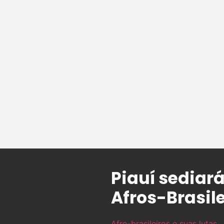
Piauí sediar
Afros-Brasil
Afro-brasileiros e suas lutas