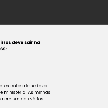
rros deve sair na
ESS:
res antes de se fazer
é ministério! As minhas
ra em um dos vários