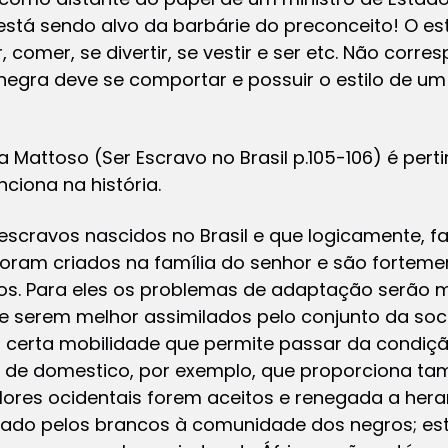
está sendo alvo da barbárie do preconceito! O esti
, comer, se divertir, se vestir e ser etc. Não corr
 negra deve se comportar e possuir o estilo de u
ia Mattoso (Ser Escravo no Brasil p.105-106) é per
ciona na história.
escravos nascidos no Brasil e que logicamente, f
 foram criados na família do senhor e são fortem
s. Para eles os problemas de adaptação serão mu
 serem melhor assimilados pelo conjunto da soc
a certa mobilidade que permite passar da condi
u de domestico, por exemplo, que proporciona t
alores ocidentais forem aceitos e renegada a heran
nçado pelos brancos à comunidade dos negros; e