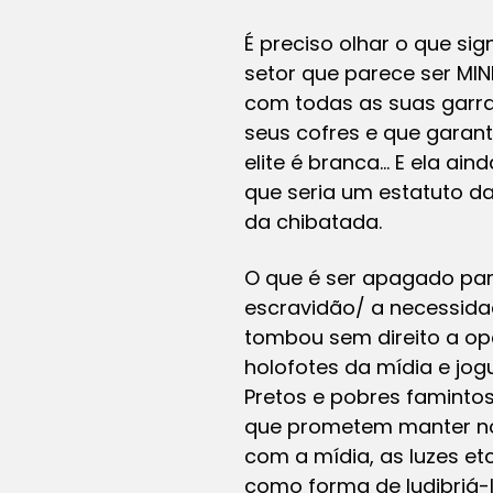
É preciso olhar o que si
setor que parece ser MIN
com todas as suas garr
seus cofres e que garan
elite é branca… E ela ain
que seria um estatuto da
da chibatada.
O que é ser apagado para
escravidão/ a necessida
tombou sem direito a opç
holofotes da mídia e jo
Pretos e pobres faminto
que prometem manter no
com a mídia, as luzes e
como forma de ludibriá-l