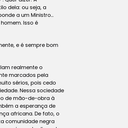
lo dela: ou seja, a
esponde a um Ministro…
m homem. Isso é
tinente, e é sempre bom
alam realmente o
ente marcados pela
ito sérios, pois cedo
iedade. Nessa sociedade
ção de mão-de-obra à
ambém a esperança de
ça africana. De fato, o
sta comunidade negra