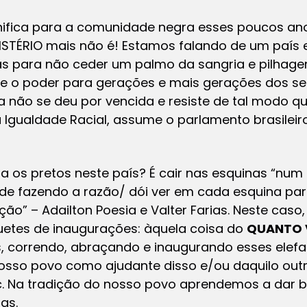
gnifica para a comunidade negra esses poucos ano
ISTÉRIO mais não é! Estamos falando de um país 
as para não ceder um palmo da sangria e pilhag
te o poder para gerações e mais gerações dos se
da não se deu por vencida e resiste de tal modo q
 Igualdade Racial, assume o parlamento brasileir
 os pretos neste país? É cair nas esquinas “num 
de fazendo a razão/ dói ver em cada esquina par
ão” – Adailton Poesia e Valter Farias. Neste caso
guetes de inaugurações: àquela coisa do
QUANTO V
s, correndo, abraçando e inaugurando esses elef
sso povo como ajudante disso e/ou daquilo outr
tc. Na tradição do nosso povo aprendemos a dar
as.