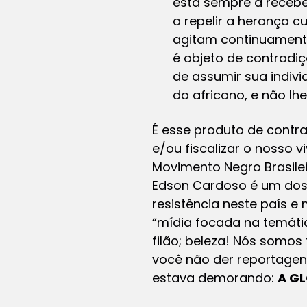
está sempre a recebe
a repelir a herança c
agitam continuamente 
é objeto de contradiç
de assumir sua indiv
do africano, e não l
É esse produto de contr
e/ou fiscalizar o nosso v
Movimento Negro Brasilei
Edson Cardoso é um dos 
resistência neste país e 
“mídia focada na temátic
filão; beleza! Nós somos
você não der reportagens 
estava demorando:
A G