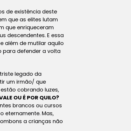
s de existência deste
em que as elites lutam
em que enriqueceram
us descendentes. E essa
ue além de mutilar aquilo
o para defender a volta
triste legado da
tir um irmão/ que
, estão cobrando luzes,
ALE OU É POR QUILO?
antes brancos ou cursos
o eternamente. Mas,
 bombons a crianças não