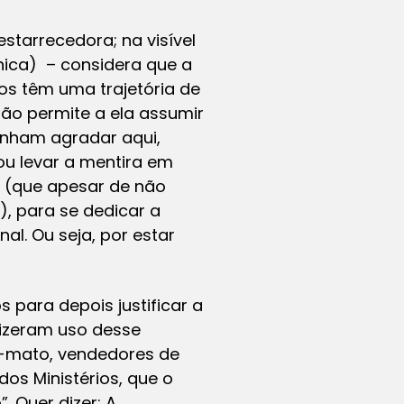
starrecedora; na visível
tnica) – considera que a
ros têm uma trajetória de
 não permite a ela assumir
enham agradar aqui,
u levar a mentira em
, (que apesar de não
, para se dedicar a
al. Ou seja, por estar
s para depois justificar a
fizeram uso desse
o-mato, vendedores de
os Ministérios, que o
. Quer dizer: A