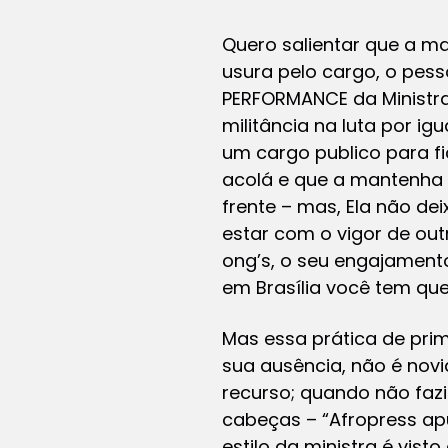
Quero salientar que a ma
usura pelo cargo, o pess
PERFORMANCE da Ministra 
militância na luta por ig
um cargo publico para f
acolá e que a mantenha 
frente – mas, Ela não de
estar com o vigor de ou
ong’s, o seu engajamento
em Brasília você tem que
Mas essa prática de prime
sua ausência, não é novi
recurso; quando não fa
cabeças – “Afropress apu
estilo da ministra é vist