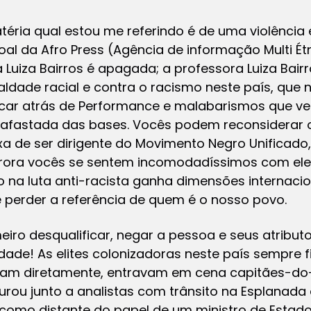
téria qual estou me referindo é de uma violência e
oal da Afro Press (Agência de informação Multi É
Luiza Bairros é apagada; a professora Luiza Bair
ualdade racial e contra o racismo neste país, que
icar atrás de Performance e malabarismos que v
afastada das bases. Vocês podem reconsiderar o
ixa de ser dirigente do Movimento Negro Unificado
trora vocês se sentem incomodadíssimos com ele)
 na luta anti-racista ganha dimensões internacion
 perder a referência de quem é o nosso povo.
iro desqualificar, negar a pessoa e seus atributo
dade! As elites colonizadoras neste país sempre 
ziam diretamente, entravam em cena capitães-d
rou junto a analistas com trânsito na Esplanada d
o como distante do papel de um ministro de Estado”