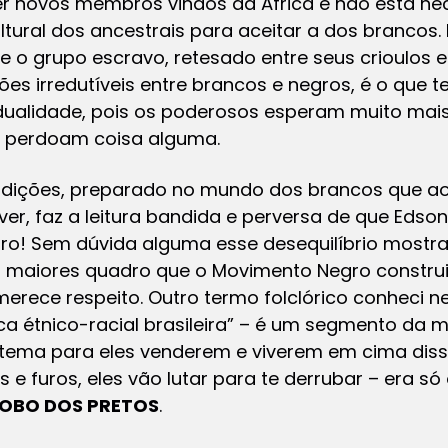
r novos membros vindos da África e não está ne
ultural dos ancestrais para aceitar a dos brancos.
o grupo escravo, retesado entre seus crioulos e 
ões irredutíveis entre brancos e negros, é o que 
idualidade, pois os poderosos esperam muito mais
he perdoam coisa alguma.
adições, preparado no mundo dos brancos que ao 
iver, faz a leitura bandida e perversa de que Edso
ro! Sem dúvida alguma esse desequilíbrio mostra 
maiores quadro que o Movimento Negro construiu
merece respeito. Outro termo folclórico conheci ne
a étnico-racial brasileira” – é um segmento da m
 tema para eles venderem e viverem em cima disso,
e furos, eles vão lutar para te derrubar – era só o
LOBO DOS PRETOS
.