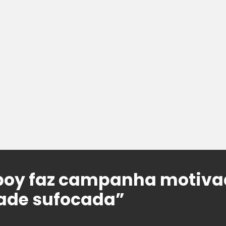
yboy faz campanha motiva
ade sufocada”