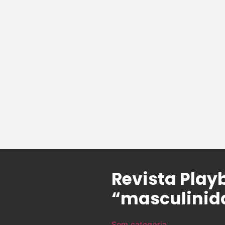
Revista Pla
“masculinid
Sem categoria