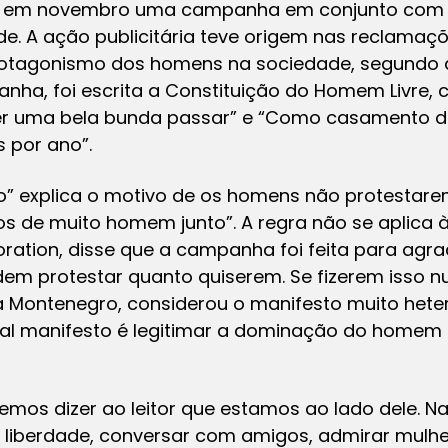
ou em novembro uma campanha em conjunto com a
e. A ação publicitária teve origem nas reclamaçõe
otagonismo dos homens na sociedade, segundo a
ha, foi escrita a Constituição do Homem Livre,
r uma bela bunda passar” e “Como casamento dá
 por ano”.
ão” explica o motivo de os homens não protestare
 de muito homem junto”. A regra não se aplica às
oration, disse que a campanha foi feita para agr
em protestar quanto quiserem. Se fizerem isso nu
a Montenegro, considerou o manifesto muito heter
al manifesto é legitimar a dominação do homem 
emos dizer ao leitor que estamos ao lado dele. Na
 liberdade, conversar com amigos, admirar mulhe