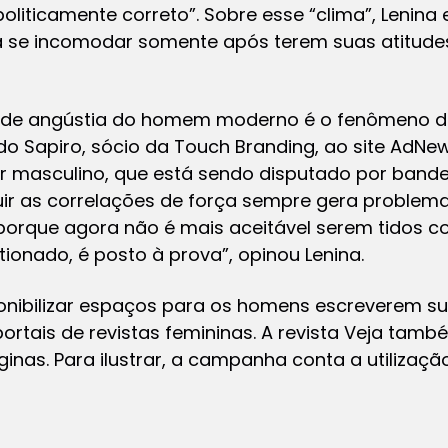
liticamente correto”. Sobre esse “clima”, Lenina
a se incomodar somente após terem suas atitude
de angústia do homem moderno é o fenômeno da
rdo Sapiro, sócio da Touch Branding, ao site AdN
 masculino, que está sendo disputado por bandeir
ir as correlações de força sempre gera problema
orque agora não é mais aceitável serem tidos c
ionado, é posto à prova”, opinou Lenina.
nibilizar espaços para os homens escreverem su
ortais de revistas femininas. A revista Veja tam
inas. Para ilustrar, a campanha conta a utilizaçã