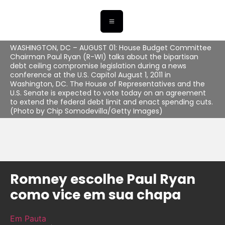
WASHINGTON, DC – AUGUST 01: House Budget Committee
Chairman Paul Ryan (R-WI) talks about the bipartisan
debt ceiling compromise legislation during a news
conference at the U.S. Capitol August 1, 2011 in
Washington, DC. The House of Representatives and the
U.S. Senate is expected to vote today on an agreement
to extend the federal debt limit and enact spending cuts.
(Photo by Chip Somodevilla/Getty Images)
Romney escolhe Paul Ryan
como vice em sua chapa
Em Pauta