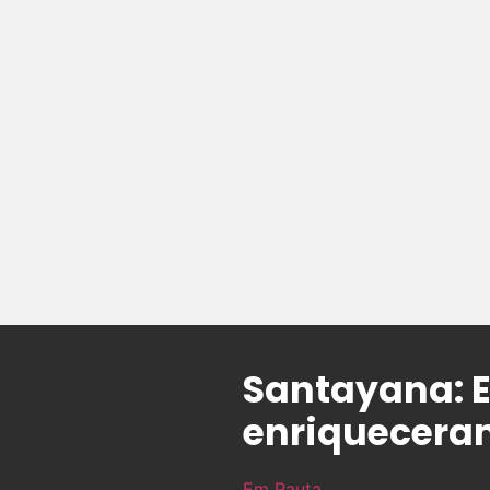
Santayana: 
enriqueceram
Em Pauta