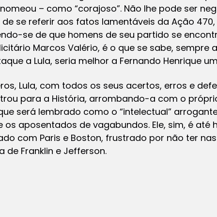
e nomeou – como “corajoso”. Não lhe pode ser n
de se referir aos fatos lamentáveis da Ação 470,
endo-se de que homens de seu partido se encont
icitário Marcos Valério, é o que se sabe, sempre 
ataque a Lula, seria melhor a Fernando Henrique um
os, Lula, com todos os seus acertos, erros e defe
trou para a História, arrombando-a com o própri
ique será lembrado como o “intelectual” arrogant
 e os aposentados de vagabundos. Ele, sim, é até
do com Paris e Boston, frustrado por não ter nas
a de Franklin e Jefferson.