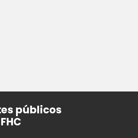
es públicos
 FHC