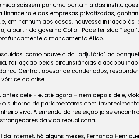
mica saíssem por uma porta – a das instituições
a financeiro e das empresas privatizadas, ganha
ue, em nenhum dos casos, houvesse infração às le
 a partir do governo Collor. Pode ter sido “legal
u profundamente o mandamento ético.
scuidos, como houve o do “adjutório” ao banqueir
lia, foi laçado pelas circunstâncias e acabou indo
o Banco Central, apesar de condenados, responde
vórtice da crise.
antes dele – e, até agora – nem depois dele, viol
e o suborno de parlamentares com favorecimento
nheiro vivo. A emenda da reeleição já se encontr
trangedores da vida republicana.
l da internet, há alguns meses, Fernando Henrique 